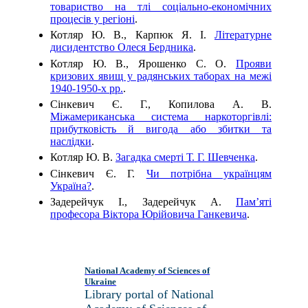
товариство на тлі соціально-економічних
процесів у регіоні
.
Котляр Ю. В., Карпюк Я. І.
Літературне
дисидентство Олеся Бердника
.
Котляр Ю. В., Ярошенко С. О.
Прояви
кризових явищ у радянських таборах на межі
1940-1950-х рр.
.
Сінкевич Є. Г., Копилова А. В.
Міжамериканська система наркоторгівлі:
прибутковість й вигода або збитки та
наслідки
.
Котляр Ю. В.
Загадка смерті Т. Г. Шевченка
.
Сінкевич Є. Г.
Чи потрібна українцям
Україна?
.
Задерейчук І., Задерейчук А.
Пам’яті
професора Віктора Юрійовича Ганкевича
.
National Academy of Sciences of
Ukraine
Library portal of National