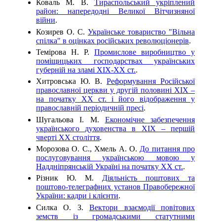
Коваль М. В.
Тираспольський укріплений
район: напередодні Великої Вітчизняної
війни
.
Козирев О. С.
Українське товариство "Вільна
спілка" в оцінках російських революціонерів
.
Темiрова Н. Р.
Промислове виробництво у
поміщицьких господарствах українських
губерній на зламі ХІХ-ХХ ст.
.
Хитровська Ю. В.
Реформування Російської
православної церкви у другій половині ХІХ –
на початку ХХ ст. і його відображення у
православній періодичній пресі
.
Шугальова І. М.
Економічне забезпечення
українського духовенства в ХІХ – першій
чверті ХХ століття
.
Морозова О. С., Хмель А. О.
До питання про
послуговування українською мовою у
Наддніпрянській Україні на початку ХХ ст.
.
Різник Ю. М.
Діяльність поштових та
поштово-телеграфних установ Правобережної
України: кадри і клієнти
.
Силка О. З.
Вектори взаємодії повітових
земств із громадськими статутними