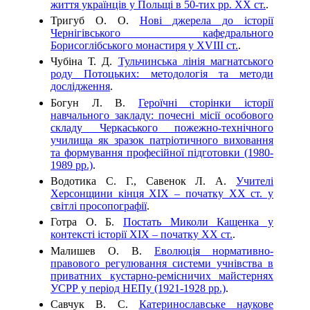
життя українців у Польщі в 50-тих рр. ХХ ст.
.
Тригуб О. О.
Нові джерела до історії
Чернігівського кафедрального
Борисоглібського монастиря у XVIII ст.
.
Чубіна Т. Д.
Тульчинська лінія магнатського
роду Потоцьких: методологія та методи
дослідження
.
Богун Л. В.
Героїчні сторінки історії
навчального закладу: почесні місії особового
складу Черкаського пожежно-технічного
училища як зразок патріотичного виховання
та формування професійної підготовки (1980-
1989 рр.)
.
Водотика С. Г., Савенок Л. А.
Учителі
Херсонщини кінця ХІХ – початку ХХ ст. у
світлі просопографії
.
Готра О. Б.
Постать Миколи Кащенка у
контексті історії ХІХ – початку ХХ ст.
.
Малишев О. В.
Еволюція нормативно-
правового регулювання системи учнівства в
приватних кустарно-ремісничих майстернях
УСРР у період НЕПу (1921-1928 рр.)
.
Савчук В. С.
Катеринославське наукове