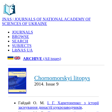
JNAS | JOURNALS OF NATIONAL ACADEMY OF
SCIENCES OF UKRAINE
JOURNALS
BROWSE
SEARCH
SUBJECTS
LibNAS UA
ARCHIVE
(All issues)
Chornomorskyi litopys
2014. Issue 9
Гайдай О. М.
І. Г. Харитоненко: з історії
заснування династії цукрозаводчиків
.