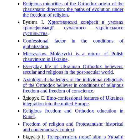
Religious minorities of the Orthodox origin of the
charismatic direction: the paths of evolution under
the freedom of religion
.
Булига І.
Християнські конфесії в умовах
трансформації сучасного українського
суспільства
.
Confessional factor in the conditions of
globalization
.
Mieczyslaw Mokszycki is a mirror of Polish
chauvinism in Ukraine
.
Everyday life of Ukrainian Orthodox believers:
secular and religious in the post-secular world
.
Axiological challenges of the individual religiosity
of the Orthodox believer in conditions of religious
freedom and freedom of conscience
.
Здіорук С.
Etno-confessional features of Ukraines
integration into the united Europe
.
Religious freedom and Orthodox education in
Runet
.
Freedom of religion and Protestantism: historical
and contemporary context
.
Біддулф Г.
Толерантність нової віри в Україні