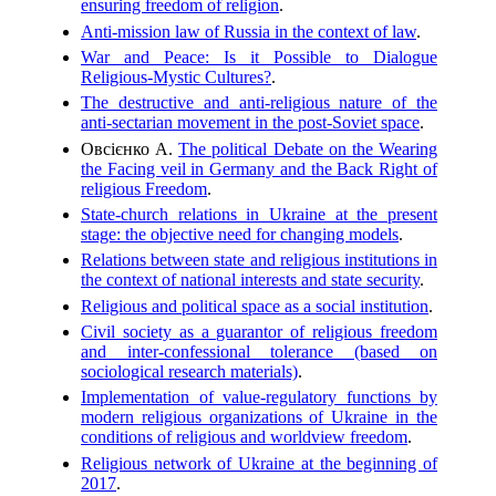
ensuring freedom of religion
.
Anti-mission law of Russia in the context of law
.
War and Peace: Is it Possible to Dialogue
Religious-Mystic Cultures?
.
The destructive and anti-religious nature of the
anti-sectarian movement in the post-Soviet space
.
Овсієнко А.
The political Debate on the Wearing
the Facing veil in Germany and the Back Right of
religious Freedom
.
State-church relations in Ukraine at the present
stage: the objective need for changing models
.
Relations between state and religious institutions in
the context of national interests and state security
.
Religious and political space as a social institution
.
Civil society as a guarantor of religious freedom
and inter-confessional tolerance (based on
sociological research materials)
.
Implementation of value-regulatory functions by
modern religious organizations of Ukraine in the
conditions of religious and worldview freedom
.
Religious network of Ukraine at the beginning of
2017
.