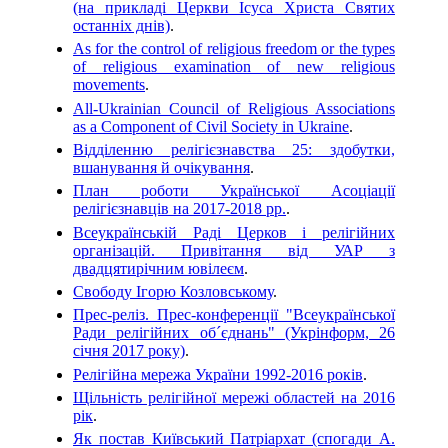
(на прикладі Церкви Ісуса Христа Святих
останніх днів)
.
As for the control of religious freedom or the types
of religious examination of new religious
movements
.
All-Ukrainian Council of Religious Associations
as a Component of Civil Society in Ukraine
.
Відділенню релігієзнавства 25: здобутки,
вшанування й очікування
.
План роботи Української Асоціації
релігієзнавців на 2017-2018 рр.
.
Всеукраїнській Раді Церков і релігійних
організацій. Привітання від УАР з
двадцятирічним ювілеєм
.
Свободу Ігорю Козловському
.
Прес-реліз. Прес-конференції "Всеукраїнської
Ради релігійних об´єднань" (Укрінформ, 26
січня 2017 року)
.
Релігійна мережа України 1992-2016 років
.
Щільність релігійної мережі областей на 2016
рік
.
Як постав Київський Патріархат (спогади А.