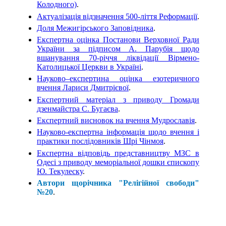
Колодного)
.
Актуалізація відзначення 500-ліття Реформації
.
Доля Межигірського Заповідника
.
Експертна оцінка Постанови Верховної Ради
України за підписом А. Парубія щодо
вшанування 70-річчя ліквідації Вірмено-
Католицької Церкви в Україні
.
Науково–експертина оцінка езотеричного
вчення Лариси Дмитрієвої
.
Експертний матеріал з приводу Громади
дзенмайстра С. Бугаєва
.
Експертний висновок на вчення Мудрославія
.
Науково-експертна інформація щодо вчення і
практики послідовників Шрі Чінмоя
.
Експертна відповідь представництву МЗС в
Одесі з приводу меморіальної дошки єпископу
Ю. Текулеску
.
Автори щорічника "Релігійної свободи"
№20
.