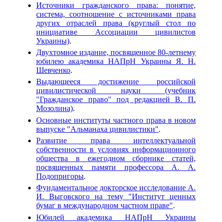
Источники гражданского права: понятие,
система, соотношение с источниками права
других отраслей права (круглый стол по
инициативе Ассоциации цивилистов
Украины)
.
Двухтомное издание, посвященное 80-летнему
юбилею академика НАПрН Украины Я. Н.
Шевченко
.
Выдающееся достижение российской
цивилистической науки (учебник
"Гражданское право" под редакцией В. П.
Мозолина)
.
Основные институты частного права в новом
выпуске "Альманаха цивилистики"
.
Развитие права интеллектуальной
собственности в условиях информационного
общества в ежегодном сборнике статей,
посвященных памяти профессора А. А.
Подопригоры
.
Фундаментальное докторское исследование А.
И. Выговского на тему "Институт ценных
бумаг в международном частном праве"
.
Юбилей академика НАПрН Украины