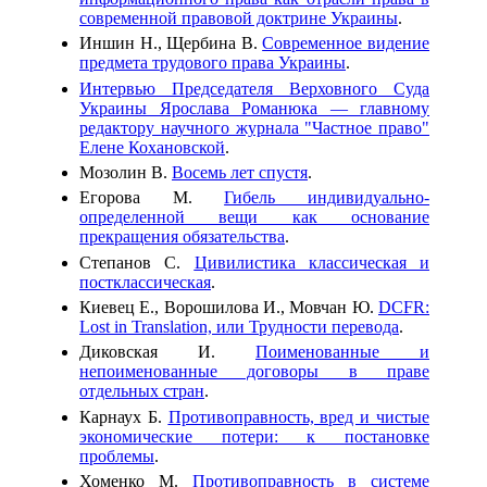
современной правовой доктрине Украины
.
Иншин Н., Щербина В.
Современное видение
предмета трудового права Украины
.
Интервью Председателя Верховного Суда
Украины Ярослава Романюка — главному
редактору научного журнала "Частное право"
Елене Кохановской
.
Мозолин В.
Восемь лет спустя
.
Егорова М.
Гибель индивидуально-
определенной вещи как основание
прекращения обязательства
.
Степанов С.
Цивилистика классическая и
постклассическая
.
Киевец Е., Ворошилова И., Мовчан Ю.
DCFR:
Lost in Translation, или Трудности перевода
.
Диковская И.
Поименованные и
непоименованные договоры в праве
отдельных стран
.
Карнаух Б.
Противоправность, вред и чистые
экономические потери: к постановке
проблемы
.
Хоменко М.
Противоправность в системе