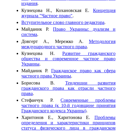
издания
.
Кузнецова Н., Кохановская Е.
Концепция
журнала "Частное право"
.
Вступительное слово главного редактора
.
Майданик Р.
Право Украины: дуализм и
система
.
Довгерт А., Мережко А.
Методология
международного частного права
.
Кузнецова Н.
Развитие гражданского
общества и современное частное право
Украины
.
Майданик Р.
Гражданское право как сфера
частного права Украины
.
Борисова В.
Тенденции развития
гражданского права как отрасли частного
права
.
Стефанчук Р.
Современные проблемы
частного права (к 10-й годовщине принятия
Гражданского кодекса Украины)
.
Харитонов Е., Харитонова Е.
Проблемы
определения и характеристики принципов
статуса физического лица в гражданском