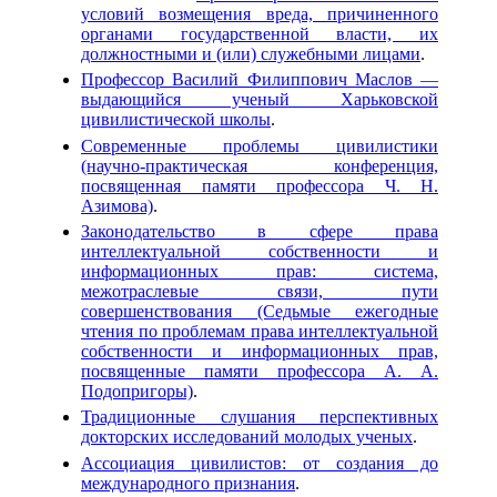
условий возмещения вреда, причиненного
органами государственной власти, их
должностными и (или) служебными лицами
.
Профессор Василий Филиппович Маслов —
выдающийся ученый Харьковской
цивилистической школы
.
Современные проблемы цивилистики
(научно-практическая конференция,
посвященная памяти профессора Ч. Н.
Азимова)
.
Законодательство в сфере права
интеллектуальной собственности и
информационных прав: система,
межотраслевые связи, пути
совершенствования (Седьмые ежегодные
чтения по проблемам права интеллектуальной
собственности и информационных прав,
посвященные памяти профессора А. А.
Подопригоры)
.
Традиционные слушания перспективных
докторских исследований молодых ученых
.
Ассоциация цивилистов: от создания до
международного признания
.