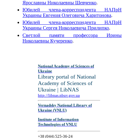
Ярославны Николаевны Шевченко
.
Юбилей члена-корреспондента НАПрН
Украины Евгения Олеговича Харитонова
.
Юбилей члена-корреспондента НАПрН
Украины Сергея Николаевича Прилипко
.
Светлой памяти профессора Ирины
Николаевны Кучеренко
.
National Academy of Sciences of
Ukraine
Library portal of National
Academy of Sciences of
Ukraine | LibNAS
http://libnas.nbuv.gov.ua
Vernadsky National Library of
Ukraine (VNLU)
Institute of Information
Technologies of VNLU
+38 (044) 525-36-24