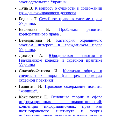
законодательстве Украины
.
Луць В.
К вопросу о сущности и содержании
гражданско-правового договора
.
Боднар Т.
Семейное право в системе права
Украины
.
Васильева В.
Проблемы развития
корпоративного права
.
Венедиктова И.
Категория охраняемого
законом интереса в гражданском праве
Украины
.
Довгерт А.
Юридическая аналогия в
Гражданском кодексе и судебной практике
Украины
.
Спасибо-Фатеева И.
Коллизия общих и
специальных норм (на трех примерах
судебной практики)
.
Галянтич Н.
Правовое содержание понятия
"жилище"
.
Кохановская Е.
Основные теории в сфере
информационных правоотношений:
концепция информационных прав как
частноправового института и теория
информационного права как отрасли права в