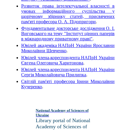
Розвиток права інтелектуальної власності в
умовах інформаційного суспільства у
щорічному збірнику статей, присвячених
пам'яті професора О. А. Підопригори
.
Фундаментальне докторське дослідження О. І.
Виговського на тему "Інститут цінних паперів
в міжнародному приватному праві"
.
Ювілей академіка НАПрН України Ярославни
Миколаївни Шевченко
.
Ювілей члена-кореспондента НАПрН України
Євгена Олеговича Харитонова
.
Ювілей члена-кореспондента НАПрН України
Сергія Миколайовича Прилипка
.
Світлій пам'яті професора Ірини Миколаївни
Кучеренко
.
National Academy of Sciences of
Ukraine
Library portal of National
Academy of Sciences of