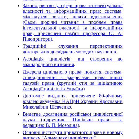
Законодавство у сфері права інтелектуальної
власності та інформаційних прав: система,
міжгалузеві зв'язки, шляхи вдосконалення
(Сьомі щорічні читання з проблем права
інтелектуальної власності та інформаційних
прав, присвячені пам'яті професора О. А.
Підопригори)
.
Традиційні слухання перспективних
докторських досліджень молодих науковців
.
Асоціація цивілістів: від створення до
міжнародного визнання
.
Джерела цивільного права: поняття, система,
співвідношення з джерелами права інших
галузей права (круглий стіл за ініціативою
Асоціації цивілістів України)
.
Двотомне видання, присвячене 80-річному
ювілею академіка НАПрН України Ярославни
Миколаївни Шевченко
.
Видатне досягнення російської цивілістичної
науки (підручник "Цивільне право" за
редакцією В. П. Мозоліна)
.
Основні інститути приватного права в новому
випуску "Альманаху цивілістики"
.