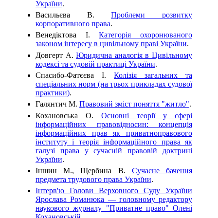
України
.
Васильєва В.
Проблеми розвитку
корпоративного права
.
Венедіктова І.
Категорія охоронюваного
законом інтересу в цивільному праві України
.
Довгерт А.
Юридична аналогія в Цивільному
кодексі та судовій практиці України
.
Спасибо-Фатєєва І.
Колізія загальних та
спеціальних норм (на трьох прикладах судової
практики)
.
Галянтич М.
Правовий зміст поняття "житло"
.
Кохановська О.
Основні теорії у сфері
інформаційних правовідносин: концепція
інформаційних прав як приватноправового
інституту і теорія інформаційного права як
галузі права у сучасній правовій доктрині
України
.
Іншин М., Щербина В.
Сучасне бачення
предмета трудового права України
.
Інтерв'ю Голови Верховного Суду України
Ярослава Романюка — головному редактору
наукового журналу "Приватне право" Олені
Кохановській
.