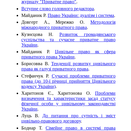
журналу "Приватне право"
.
Вступне слово головного редактора
.
Майданик Р.
Право України: дуалізм і система
.
Довгерт А., Мережко О.
Методологія
міжнародного приватного права
.
Кузнєцова Н.
Розвиток громадянського
суспільства та сучасне приватне право
України
.
Майданик Р.
Цивільне право як сфера
приватного права України
.
Борисовва В.
Тенденції розвитку цивільного
права як галузі приватного права
.
Стефанчук Р.
Сучасні проблеми приватного
права (до 10-ї річниці прийняття Цивільного
кодексу України)
.
Харитонов Є., Харитонова О.
Проблеми
визначення та характеристики засад статусу
фізичної особи у цивільному законодавстві
України
.
Луць В.
До питання про сутність і зміст
цивільно-правового договору
.
Боднар Т.
Сімейне право в системі права