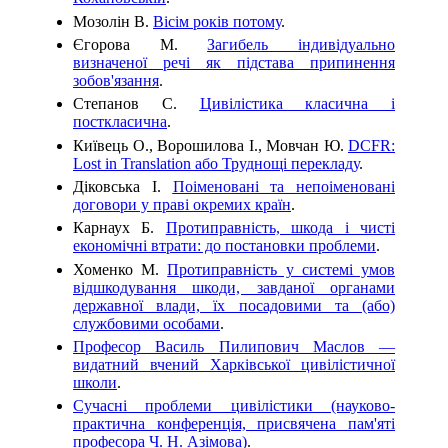
Мозолін В.
Вісім років потому
.
Єгорова М.
Загибель індивідуально
визначеної речі як підстава припинення
зобов'язання
.
Степанов С.
Цивілістика класична і
посткласична
.
Київець О., Ворошилова І., Мовчан Ю.
DCFR:
Lost in Translation або Труднощі перекладу
.
Діковська І.
Поіменовані та непоіменовані
договори у праві окремих країн
.
Карнаух Б.
Протиправність, шкода і чисті
економічні втрати: до постановки проблеми
.
Хоменко М.
Протиправність у системі умов
відшкодування шкоди, завданої органами
державної влади, їх посадовими та (або)
службовими особами
.
Професор Василь Пилипович Маслов —
видатний вчений Харківської цивілістичної
школи
.
Сучасні проблеми цивілістики (науково-
практична конференція, присвячена пам'яті
професора Ч. Н. Азімова)
.