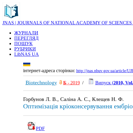
JNAS | JOURNALS OF NATIONAL ACADEMY OF SCIENCES
ЖУРНАЛИ
ПЕРЕГЛЯД
ПОШУК
РУБРИКИ
LibNAS UA
інтернет-адреса сторінки:
http://jnas.nbuv.gov.ua/article/
Biotechnology
Б
- 2019
/
Випуск (
2010, Vol
Горбунов Л. В., Саліна А. С., Клещев Н. Ф.
Оптимізація кріоконсервування ембріо
PDF