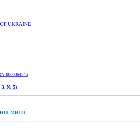
 OF UKRAINE
UJRN-0000064346
. 3, № 5
)
нів миші