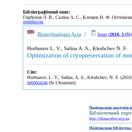
Бібліографічний опис:
Горбунов Л. В., Саліна А. С., Клещев Н. Ф. Оптиміза
0000064346
Biotechnologia Acta
/
Issue (
2010, 3
(5)
)
Horbunov L. V., Salina A. S., Kleshchev N. F.
Optimization of cryopreservation of m
Cite:
Horbunov, L. V., Salina, A. S., Kleshchev, N. F. (201
[In Ukrainian].
0000064346
Національна академія н
Бібліотечний порт
http://libnas.nbuv.gov.ua
Національна бібліотека 