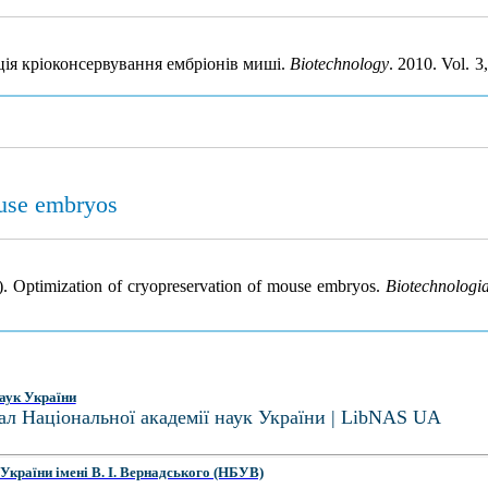
ція кріоконсервування ембріонів миші.
Biotechnology
. 2010. Vol. 
ouse embryos
0). Optimization of cryopreservation of mouse embryos.
Biotechnologi
аук України
ал Національної академії наук України | LibNAS UA
України імені В. І. Вернадського (НБУВ)