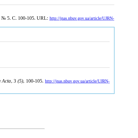
3, № 5. С. 100-105. URL:
http://jnas.nbuv.gov.ua/article/UJRN-
a Acta
, 3
(5)
, 100-105.
http://jnas.nbuv.gov.ua/article/UJRN-