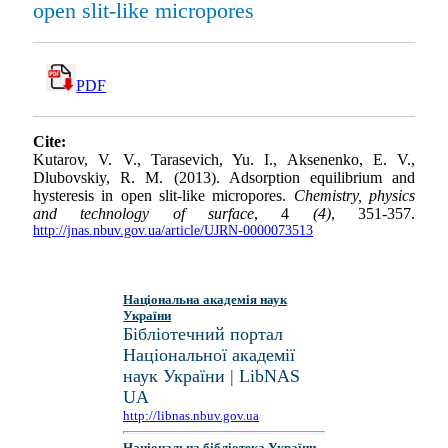
open slit-like micropores
PDF
Cite:
Kutarov, V. V., Tarasevich, Yu. I., Aksenenko, E. V.,
Dlubovskiy, R. M. (2013). Adsorption equilibrium and
hysteresis in open slit-like micropores.
Chemistry, physics
and technology of surface
, 4
(4)
, 351-357.
http://jnas.nbuv.gov.ua/article/UJRN-0000073513
Національна академія наук
України
Бібліотечний портал
Національної академії
наук України | LibNAS
UA
http://libnas.nbuv.gov.ua
Національна бібліотека України