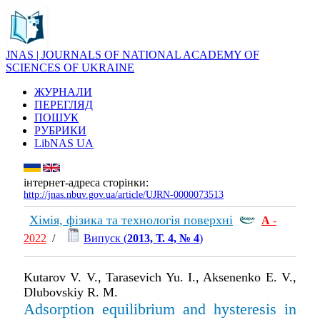
JNAS | JOURNALS OF NATIONAL ACADEMY OF
SCIENCES OF UKRAINE
ЖУРНАЛИ
ПЕРЕГЛЯД
ПОШУК
РУБРИКИ
LibNAS UA
інтернет-адреса сторінки:
http://jnas.nbuv.gov.ua/article/UJRN-0000073513
Хімія, фізика та технологія поверхні
А
-
2022
/
Випуск (
2013, Т. 4, № 4
)
Kutarov V. V., Tarasevich Yu. I., Aksenenko E. V.,
Dlubovskiy R. M.
Adsorption equilibrium and hysteresis in