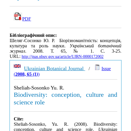
PDF
Бібліографічний опис:
Шеляг-Сосонко Ю. Р. Біорізноманітність: концепція,
культура та роль науки.
Український ботанічний
журнал
. 2008. Т. 65, № 1. С. 3-25.
URL:
http://jnas.nbuv.gov.ua/article/UJRN-0000172002
Ukrainian Botanical Journal
/
Issue
(
2008, 65
(1)
)
Sheliah-Sosonko Yu. R.
Biodiversity: conception, culture and
science role
Cite:
Sheliah-Sosonko, Yu. R. (2008). Biodiversity:
conception, culture and science role.
Ukrainian