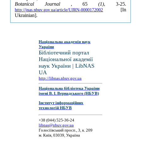
Botanical Journal
, 65
(1)
, 3-25.
[In
http://jnas.nbuv.gov.ua/article/UJRN-0000172002
Ukrainian].
Національна академія наук
України
Бібліотечний портал
Національної академії
наук України | LibNAS
UA
http://libnas.nbuv.gov.ua
Національна бібліотека України
імені В. І. Вернадського (НБУВ)
Інститут інформаційних
технологій НБУВ
+38 (044) 525-36-24
libnas@nbuv.gov.ua
Голосіївський просп., 3, к. 209
м. Київ, 03039, Україна