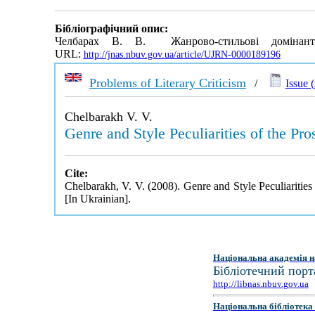
Бібліографічний опис:
Челбарах В. В. Жанрово-стильові домінан
URL:
http://jnas.nbuv.gov.ua/article/UJRN-0000189196
Problems of Literary Criticism
/
Issue (
Chelbarakh V. V.
Genre and Style Peculiarities of the Pro
Cite:
Chelbarakh, V. V. (2008). Genre and Style Peculiarities
[In Ukrainian].
Національна академія н
Бібліотечний порт
http://libnas.nbuv.gov.ua
Національна бібліотека 