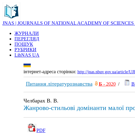
JNAS | JOURNALS OF NATIONAL ACADEMY OF SCIENCES
ЖУРНАЛИ
ПЕРЕГЛЯД
ПОШУК
РУБРИКИ
LibNAS UA
інтернет-адреса сторінки:
http://jnas.nbuv.gov.ua/article/
Питання літературознавства
Б
- 2020
/
В
Челбарах В. В.
Жанрово-стильові домінанти малої пр
PDF