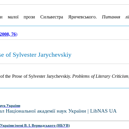
ти малої прози Сильвестра Яричевського.
Питання лі
2008, 76
)
se of Sylvester Jarychevskiy
 of the Prose of Sylvester Jarychevskiy.
Problems of Literary Criticism
аук України
ал Національної академії наук України | LibNAS UA
України імені В. І. Вернадського (НБУВ)