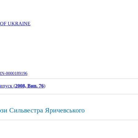
 OF UKRAINE
UJRN-0000189196
ипуск (
2008, Вип. 76
)
ози Сильвестра Яричевського