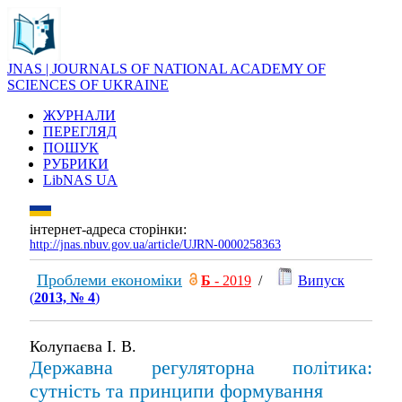
JNAS | JOURNALS OF NATIONAL ACADEMY OF
SCIENCES OF UKRAINE
ЖУРНАЛИ
ПЕРЕГЛЯД
ПОШУК
РУБРИКИ
LibNAS UA
інтернет-адреса сторінки:
http://jnas.nbuv.gov.ua/article/UJRN-0000258363
Проблеми економіки
Б
- 2019
/
Випуск
(
2013, № 4
)
Колупаєва І. В.
Державна регуляторна політика:
сутність та принципи формування