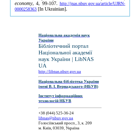
economy
, 4, 99-107.
http://jnas.nbuv.gov.ua/article/UJRN-
[In Ukrainian].
0000258363
Національна академія наук
України
Бібліотечний портал
Національної академії
наук України | LibNAS
UA
http://libnas.nbuv.gov.ua
Національна бібліотека України
імені В. І. Вернадського (НБУВ)
Інститут інформаційних
технологій НБУВ
+38 (044) 525-36-24
libnas@nbuv.gov.ua
Голосіївський просп., 3, к. 209
м. Київ, 03039, Україна