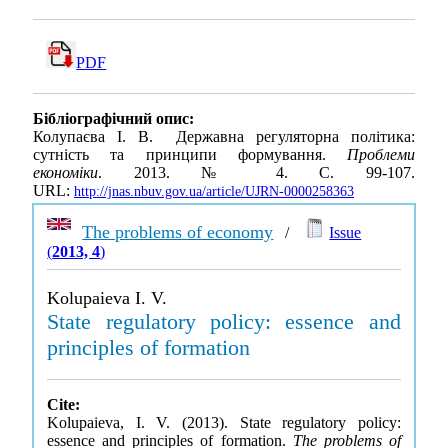
PDF
Бібліографічний опис:
Колупаєва І. В. Державна регуляторна політика:
сутність та принципи формування.
Проблеми
економіки
. 2013. № 4. С. 99-107.
URL:
http://jnas.nbuv.gov.ua/article/UJRN-0000258363
The problems of economy
/
Issue
(
2013, 4
)
Kolupaieva I. V.
State regulatory policy: essence and
principles of formation
Cite:
Kolupaieva, I. V. (2013). State regulatory policy:
essence and principles of formation.
The problems of