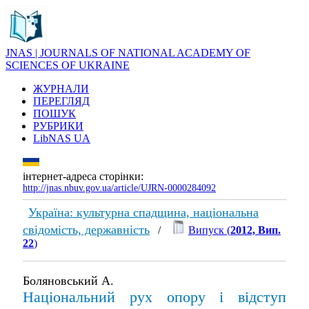
JNAS | JOURNALS OF NATIONAL ACADEMY OF
SCIENCES OF UKRAINE
ЖУРНАЛИ
ПЕРЕГЛЯД
ПОШУК
РУБРИКИ
LibNAS UA
інтернет-адреса сторінки:
http://jnas.nbuv.gov.ua/article/UJRN-0000284092
Україна: культурна спадщина, національна
свідомість, державність
/
Випуск (
2012, Вип.
22
)
Боляновський А.
Національний рух опору і відступ