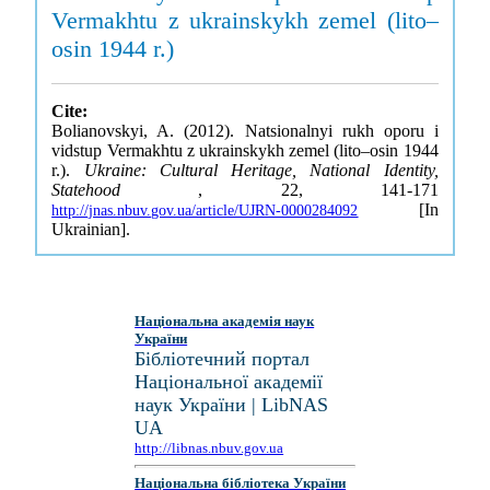
Vermakhtu z ukrainskykh zemel (lito–
osin 1944 r.)
Cite:
Bolianovskyi, A. (2012). Natsionalnyi rukh oporu i
vidstup Vermakhtu z ukrainskykh zemel (lito–osin 1944
r.).
Ukraine: Cultural Heritage, National Identity,
Statehood
, 22, 141-171
[In
http://jnas.nbuv.gov.ua/article/UJRN-0000284092
Ukrainian].
Національна академія наук
України
Бібліотечний портал
Національної академії
наук України | LibNAS
UA
http://libnas.nbuv.gov.ua
Національна бібліотека України