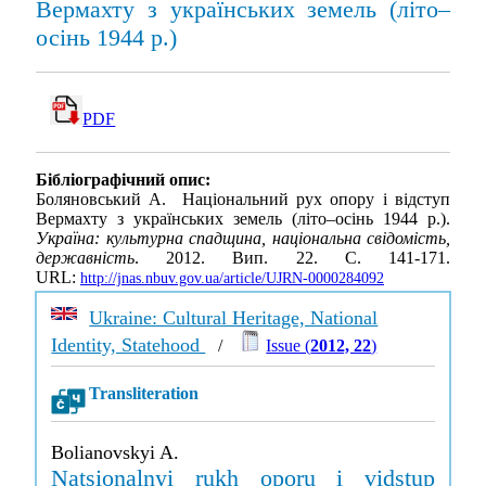
Вермахту з українських земель (літо–
осінь 1944 р.)
PDF
Бібліографічний опис:
Боляновський А. Національний рух опору і відступ
Вермахту з українських земель (літо–осінь 1944 р.).
Україна: культурна спадщина, національна свідомість,
державність
. 2012. Вип. 22. С. 141-171.
URL:
http://jnas.nbuv.gov.ua/article/UJRN-0000284092
Ukraine: Cultural Heritage, National
Identity, Statehood
/
Issue (
2012, 22
)
Transliteration
Bolianovskyi A.
Natsionalnyi rukh oporu i vidstup