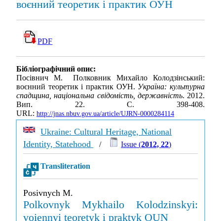
воєнний теоретик і практик ОУН
PDF
Бібліографічний опис:
Посівнич М. Полковник Михайло Колодзінський:
воєнний теоретик і практик ОУН.
Україна: культурна
спадщина, національна свідомість, державність
. 2012.
Вип. 22. С. 398-408.
URL:
http://jnas.nbuv.gov.ua/article/UJRN-0000284114
Ukraine: Cultural Heritage, National
Identity, Statehood
/
Issue (
2012, 22
)
Transliteration
Posivnych M.
Polkovnyk Mykhailo Kolodzinskyi:
voiennyi teoretyk i praktyk OUN