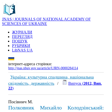
JNAS | JOURNALS OF NATIONAL ACADEMY OF
SCIENCES OF UKRAINE
ЖУРНАЛИ
ПЕРЕГЛЯД
ПОШУК
РУБРИКИ
LibNAS UA
інтернет-адреса сторінки:
http://jnas.nbuv.gov.ua/article/UJRN-0000284114
Україна: культурна спадщина, національна
свідомість, державність
/
Випуск (
2012, Вип.
22
)
Посівнич М.
Полковник Михайло Колодзінський: