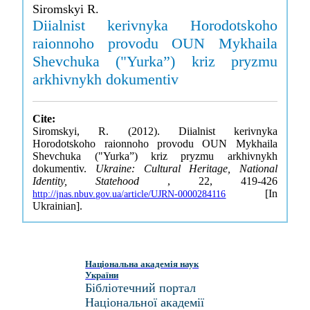
Siromskyi R.
Diialnist kerivnyka Horodotskoho
raionnoho provodu OUN Mykhaila
Shevchuka ("Yurka”) kriz pryzmu
arkhivnykh dokumentiv
Cite:
Siromskyi, R. (2012). Diialnist kerivnyka
Horodotskoho raionnoho provodu OUN Mykhaila
Shevchuka ("Yurka”) kriz pryzmu arkhivnykh
dokumentiv.
Ukraine: Cultural Heritage, National
Identity, Statehood
, 22, 419-426
[In
http://jnas.nbuv.gov.ua/article/UJRN-0000284116
Ukrainian].
Національна академія наук
України
Бібліотечний портал
Національної академії