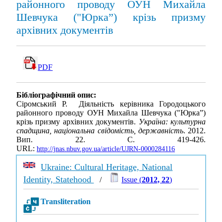
районного проводу ОУН Михайла
Шевчука ("Юрка”) крізь призму
архівних документів
PDF
Бібліографічний опис:
Сіромський Р. Діяльність керівника Городоцького
районного проводу ОУН Михайла Шевчука ("Юрка”)
крізь призму архівних документів.
Україна: культурна
спадщина, національна свідомість, державність
. 2012.
Вип. 22. С. 419-426.
URL:
http://jnas.nbuv.gov.ua/article/UJRN-0000284116
Ukraine: Cultural Heritage, National
Identity, Statehood
/
Issue (
2012, 22
)
Transliteration