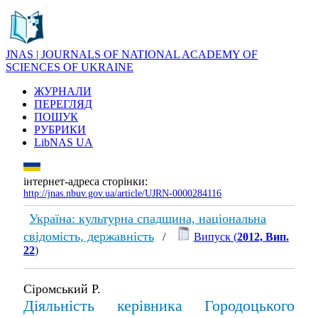
JNAS | JOURNALS OF NATIONAL ACADEMY OF
SCIENCES OF UKRAINE
ЖУРНАЛИ
ПЕРЕГЛЯД
ПОШУК
РУБРИКИ
LibNAS UA
інтернет-адреса сторінки:
http://jnas.nbuv.gov.ua/article/UJRN-0000284116
Україна: культурна спадщина, національна
свідомість, державність
/
Випуск (
2012, Вип.
22
)
Сіромський Р.
Діяльність керівника Городоцького