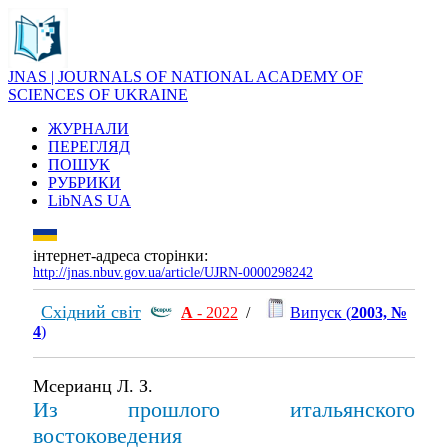
JNAS | JOURNALS OF NATIONAL ACADEMY OF
SCIENCES OF UKRAINE
ЖУРНАЛИ
ПЕРЕГЛЯД
ПОШУК
РУБРИКИ
LibNAS UA
інтернет-адреса сторінки:
http://jnas.nbuv.gov.ua/article/UJRN-0000298242
Східний світ
А
- 2022
/
Випуск (
2003, №
4
)
Мсерианц Л. З.
Из прошлого итальянского
востоковедения