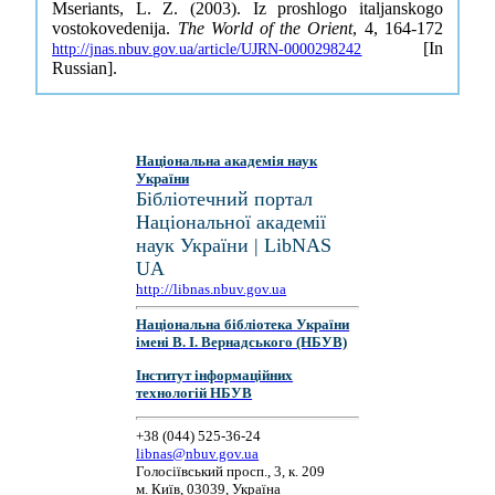
Mseriants, L. Z. (2003). Iz proshlogo italjanskogo
vostokovedenija.
The World of the Orient
, 4, 164-172
[In
http://jnas.nbuv.gov.ua/article/UJRN-0000298242
Russian].
Національна академія наук
України
Бібліотечний портал
Національної академії
наук України | LibNAS
UA
http://libnas.nbuv.gov.ua
Національна бібліотека України
імені В. І. Вернадського (НБУВ)
Інститут інформаційних
технологій НБУВ
+38 (044) 525-36-24
libnas@nbuv.gov.ua
Голосіївський просп., 3, к. 209
м. Київ, 03039, Україна