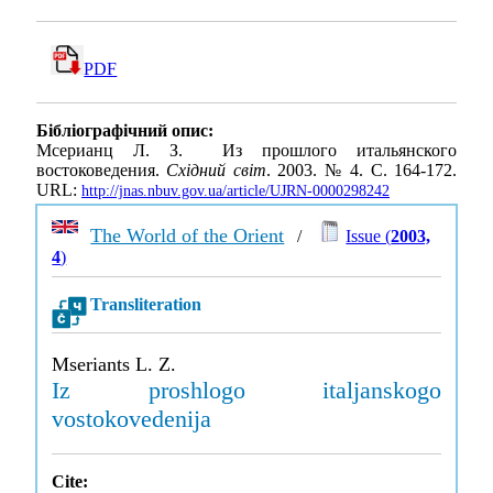
PDF
Бібліографічний опис:
Мсерианц Л. З. Из прошлого итальянского
востоковедения.
Східний світ
. 2003. № 4. С. 164-172.
URL:
http://jnas.nbuv.gov.ua/article/UJRN-0000298242
The World of the Orient
/
Issue (
2003,
4
)
Transliteration
Mseriants L. Z.
Iz proshlogo italjanskogo
vostokovedenija
Cite: