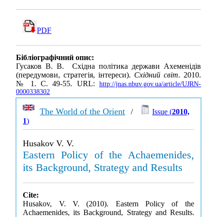
PDF
Бібліографічний опис:
Гусаков В. В. Східна політика держави Ахеменідів
(передумови, стратегія, інтереси).
Східний світ
. 2010.
№ 1. С. 49-55. URL:
http://jnas.nbuv.gov.ua/article/UJRN-
0000338302
The World of the Orient
/
Issue (
2010,
1
)
Husakov V. V.
Eastern Policy of the Achaemenides,
its Background, Strategy and Results
Cite:
Husakov, V. V. (2010). Eastern Policy of the
Achaemenides, its Background, Strategy and Results.