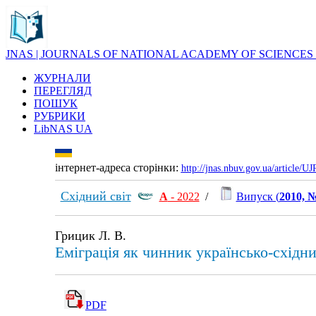
JNAS | JOURNALS OF NATIONAL ACADEMY OF SCIENCES
ЖУРНАЛИ
ПЕРЕГЛЯД
ПОШУК
РУБРИКИ
LibNAS UA
інтернет-адреса сторінки:
http://jnas.nbuv.gov.ua/article/
Східний світ
А
- 2022
/
Випуск (
2010, 
Грицик Л. В.
Еміграція як чинник українсько-східн
PDF