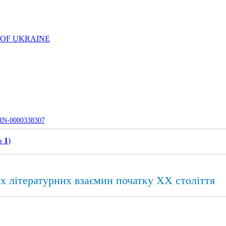
 OF UKRAINE
UJRN-0000338307
№ 1
)
их літературних взаємин початку XX століття