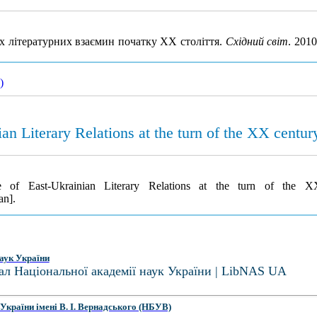
их літературних взаємин початку XX століття.
Східний світ
. 201
)
an Literary Relations at the turn of the XX centur
e of East-Ukrainian Literary Relations at the turn of the 
an].
аук України
ал Національної академії наук України | LibNAS UA
України імені В. І. Вернадського (НБУВ)