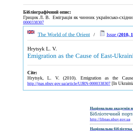
Бібліографічний опис:
Грицик Л. В. Еміграція як чинник українсько-східн
0000338307
The World of the Orient
/
Issue (
2010, 1
Hrytsyk L. V.
Emigration as the Cause of East-Ukraini
Cite:
Hrytsyk, L. V. (2010). Emigration as the Caus
[In Ukraini
http://jnas.nbuv.gov.ua/article/UJRN-0000338307
Національна академія н
Бібліотечний порт
http://libnas.nbuv.gov.ua
Національна бібліотека 