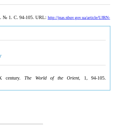
0. № 1. С. 94-105. URL:
http://jnas.nbuv.gov.ua/article/UJRN-
y
XX century.
The World of the Orient
, 1, 94-105.