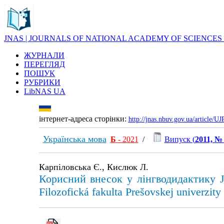
JNAS | JOURNALS OF NATIONAL ACADEMY OF SCIENCES
ЖУРНАЛИ
ПЕРЕГЛЯД
ПОШУК
РУБРИКИ
LibNAS UA
інтернет-адреса сторінки:
http://jnas.nbuv.gov.ua/article/
Українська мова
Б
- 2021
/
Випуск (
2011, №
Карпіловська Є., Кислюк Л.
Корисний внесок у лінгводидактику Jar
Filozofická fakulta Prešovskej univerzity