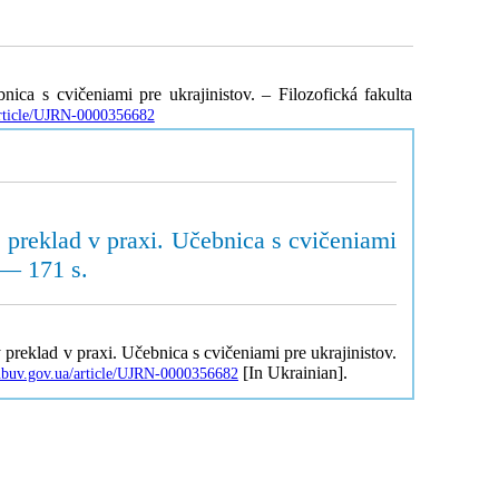
 s cvičeniami pre ukrajinistov. – Filozofická fakulta
/article/UJRN-0000356682
 preklad v praxi. Učebnica s cvičeniami
 — 171 s.
 preklad v praxi. Učebnica s cvičeniami pre ukrajinistov.
[In Ukrainian].
.nbuv.gov.ua/article/UJRN-0000356682