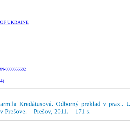
 OF UKRAINE
UJRN-0000356682
 4
)
mila Kredátusová. Odborný preklad v praxi. Uče
 v Prešove. – Prešov, 2011. – 171 s.