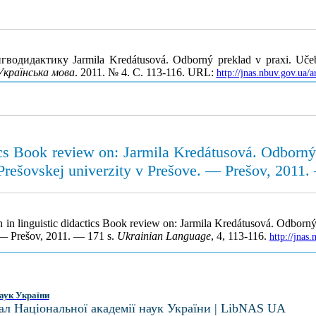
идактику Jarmila Kredátusová. Odborný preklad v praxi. Učebnica
Українська мова
. 2011. № 4. С. 113-116. URL:
http://jnas.nbuv.gov.ua
ctics Book review on: Jarmila Kredátusová. Odborný
 Prešovskej univerzity v Prešove. — Prešov, 2011.
n in linguistic didactics Book review on: Jarmila Kredátusová. Odborný
. — Prešov, 2011. — 171 s.
Ukrainian Language
, 4, 113-116.
http://jnas
аук України
ал Національної академії наук України | LibNAS UA