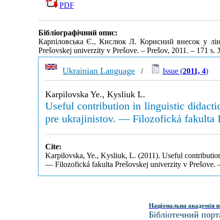
PDF
Бібліографічний опис:
Карпіловська Є., Кислюк Л. Корисний внесок у лінгвод
Prešovskej univerzity v Prešove. – Prešov, 2011. – 171 s.
Ukrainian Language
/
Issue (
2011, 4
)
Karpilovska Ye., Kysliuk L.
Useful contribution in linguistic dida
pre ukrajinistov. — Filozofická fakulta
Cite:
Karpilovska, Ye., Kysliuk, L. (2011). Useful contributio
— Filozofická fakulta Prešovskej univerzity v Prešove
Національна академія н
Бібліотечний порт