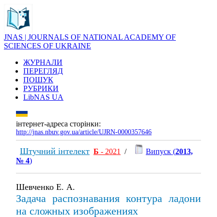
JNAS | JOURNALS OF NATIONAL ACADEMY OF
SCIENCES OF UKRAINE
ЖУРНАЛИ
ПЕРЕГЛЯД
ПОШУК
РУБРИКИ
LibNAS UA
інтернет-адреса сторінки:
http://jnas.nbuv.gov.ua/article/UJRN-0000357646
Штучний інтелект
Б
- 2021
/
Випуск (
2013,
№ 4
)
Шевченко Е. А.
Задача распознавания контура ладони
на сложных изображениях