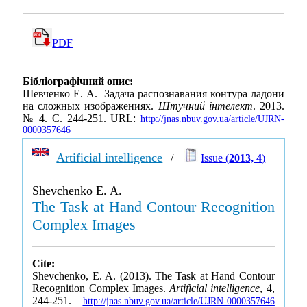
PDF
Бібліографічний опис:
Шевченко Е. А. Задача распознавания контура ладони
на сложных изображениях.
Штучний інтелект
. 2013.
№ 4. С. 244-251. URL:
http://jnas.nbuv.gov.ua/article/UJRN-
0000357646
Artificial intelligence
/
Issue (
2013, 4
)
Shevchenko E. A.
The Task at Hand Contour Recognition
Complex Images
Cite:
Shevchenko, E. A. (2013). The Task at Hand Contour
Recognition Complex Images.
Artificial intelligence
, 4,
244-251.
http://jnas.nbuv.gov.ua/article/UJRN-0000357646