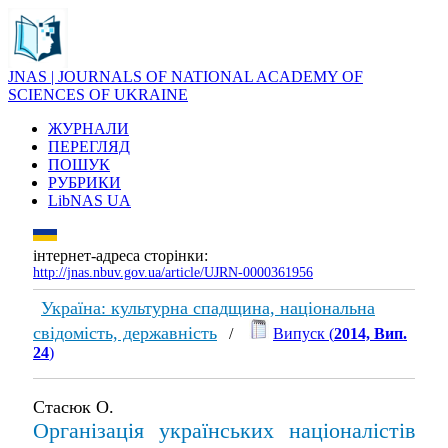
JNAS | JOURNALS OF NATIONAL ACADEMY OF
SCIENCES OF UKRAINE
ЖУРНАЛИ
ПЕРЕГЛЯД
ПОШУК
РУБРИКИ
LibNAS UA
інтернет-адреса сторінки:
http://jnas.nbuv.gov.ua/article/UJRN-0000361956
Україна: культурна спадщина, національна
свідомість, державність
/
Випуск (
2014, Вип.
24
)
Стасюк О.
Організація українських націоналістів