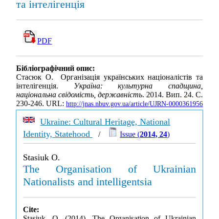
та інтелігенція
PDF
Бібліографічний опис:
Стасюк О. Організація українських націоналістів та
інтелігенція.
Україна: культурна спадщина,
національна свідомість, державність
. 2014. Вип. 24. С.
230-246. URL:
http://jnas.nbuv.gov.ua/article/UJRN-0000361956
Ukraine: Cultural Heritage, National
Identity, Statehood
/
Issue (
2014, 24
)
Stasiuk O.
The Organisation of Ukrainian
Nationalists and intelligentsia
Cite:
Stasiuk, O. (2014). The Organisation of Ukrainian