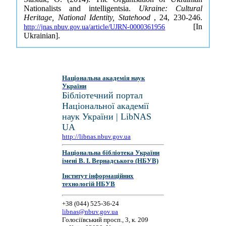
Nationalists and intelligentsia.
Ukraine: Cultural
Heritage, National Identity, Statehood
, 24, 230-246.
[In
http://jnas.nbuv.gov.ua/article/UJRN-0000361956
Ukrainian].
Національна академія наук
України
Бібліотечний портал
Національної академії
наук України | LibNAS
UA
http://libnas.nbuv.gov.ua
Національна бібліотека України
імені В. І. Вернадського (НБУВ)
Інститут інформаційних
технологій НБУВ
+38 (044) 525-36-24
libnas@nbuv.gov.ua
Голосіївський просп., 3, к. 209