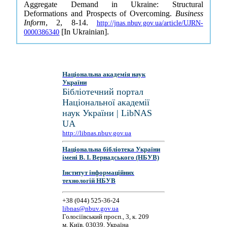
Aggregate Demand in Ukraine: Structural
Deformations and Prospects of Overcoming.
Business
Inform
, 2, 8-14.
http://jnas.nbuv.gov.ua/article/UJRN-
[In Ukrainian].
0000386340
Національна академія наук
України
Бібліотечний портал
Національної академії
наук України | LibNAS
UA
http://libnas.nbuv.gov.ua
Національна бібліотека України
імені В. І. Вернадського (НБУВ)
Інститут інформаційних
технологій НБУВ
+38 (044) 525-36-24
libnas@nbuv.gov.ua
Голосіївський просп., 3, к. 209
м. Київ, 03039, Україна