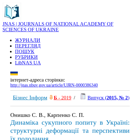
JNAS | JOURNALS OF NATIONAL ACADEMY OF
SCIENCES OF UKRAINE
ЖУРНАЛИ
ПЕРЕГЛЯД
ПОШУК
РУБРИКИ
LibNAS UA
інтернет-адреса сторінки:
http://jnas.nbuv.gov.ua/article/UJRN-0000386340
Бізнес Інформ
Б
- 2019
/
Випуск (
2015, № 2
)
Онишко С. В., Карпенко С. П.
Динаміка сукупного попиту в Україні:
структурні деформації та перспективи
їх подолання