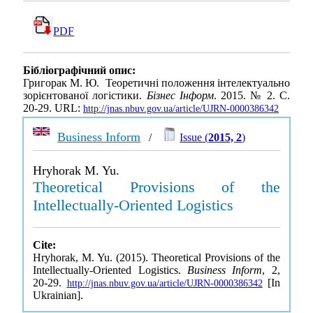
PDF
Бібліографічний опис:
Григорак М. Ю. Теоретичні положення інтелектуально
зорієнтованої логістики.
Бізнес Інформ
. 2015. № 2. С.
20-29. URL:
http://jnas.nbuv.gov.ua/article/UJRN-0000386342
Business Inform
/
Issue (
2015, 2
)
Hryhorak M. Yu.
Theoretical Provisions of the
Intellectually-Oriented Logistics
Cite:
Hryhorak, M. Yu. (2015). Theoretical Provisions of the
Intellectually-Oriented Logistics.
Business Inform
, 2,
20-29.
[In
http://jnas.nbuv.gov.ua/article/UJRN-0000386342
Ukrainian].