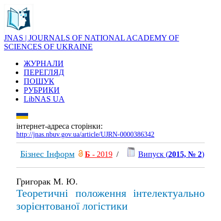
JNAS | JOURNALS OF NATIONAL ACADEMY OF
SCIENCES OF UKRAINE
ЖУРНАЛИ
ПЕРЕГЛЯД
ПОШУК
РУБРИКИ
LibNAS UA
інтернет-адреса сторінки:
http://jnas.nbuv.gov.ua/article/UJRN-0000386342
Бізнес Інформ
Б
- 2019
/
Випуск (
2015, № 2
)
Григорак М. Ю.
Теоретичні положення інтелектуально
зорієнтованої логістики