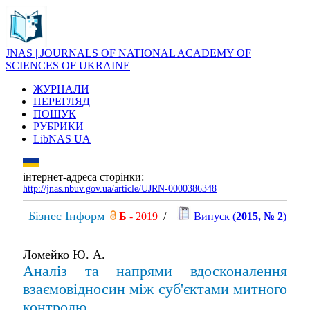
JNAS | JOURNALS OF NATIONAL ACADEMY OF
SCIENCES OF UKRAINE
ЖУРНАЛИ
ПЕРЕГЛЯД
ПОШУК
РУБРИКИ
LibNAS UA
інтернет-адреса сторінки:
http://jnas.nbuv.gov.ua/article/UJRN-0000386348
Бізнес Інформ
Б
- 2019
/
Випуск (
2015, № 2
)
Ломейко Ю. А.
Аналіз та напрями вдосконалення
взаємовідносин між суб'єктами митного
контролю