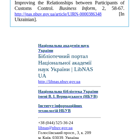
Improving the Relationships between Participants of
Customs Control.
Business Inform
, 2, 58-67.
[In
http://jnas.nbuv.gov.ua/article/UJRN-0000386348
Ukrainian].
Національна академія наук
України
Бібліотечний портал
Національної академії
наук України | LibNAS
UA
http://libnas.nbuv.gov.ua
Національна бібліотека України
імені В. І. Вернадського (НБУВ)
Інститут інформаційних
технологій НБУВ
+38 (044) 525-36-24
libnas@nbuv.gov.ua
Голосіївський просп., 3, к. 209
м. Київ, 03039, Україна