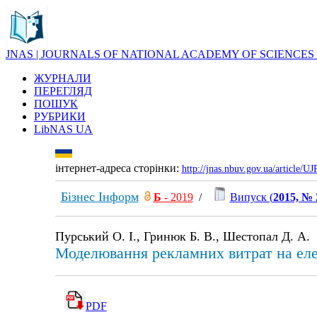
JNAS | JOURNALS OF NATIONAL ACADEMY OF SCIENCES
ЖУРНАЛИ
ПЕРЕГЛЯД
ПОШУК
РУБРИКИ
LibNAS UA
інтернет-адреса сторінки:
http://jnas.nbuv.gov.ua/article/
Бізнес Інформ
Б
- 2019
/
Випуск (
2015, № 
Пурський О. І., Гринюк Б. В., Шестопал Д. А.
Моделювання рекламних витрат на ел
PDF