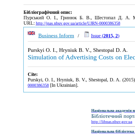
Бібліографічний опис:
Пурський О. І., Гринюк Б. В., Шестопал Д. А. 
URL:
http://jnas.nbuv.gov.ua/article/UJRN-0000386358
Business Inform
/
Issue (
2015, 2
)
Purskyi O. I., Hryniuk B. V., Shestopal D. A.
Simulation of Advertising Costs on Ele
Cite:
Purskyi, O. I., Hryniuk, B. V., Shestopal, D. A. (2015
[In Ukrainian].
0000386358
Національна академія н
Бібліотечний порт
http://libnas.nbuv.gov.ua
Національна бібліотека 