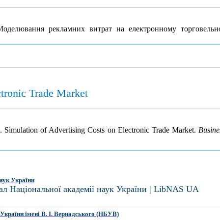
Моделювання рекламних витрат на електронному торговель
ctronic Trade Market
). Simulation of Advertising Costs on Electronic Trade Market.
Busine
аук України
ал Національної академії наук України | LibNAS UA
України імені В. І. Вернадського (НБУВ)