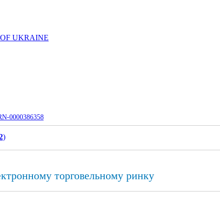
 OF UKRAINE
UJRN-0000386358
2
)
ектронному торговельному ринку