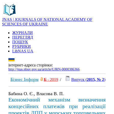
JNAS | JOURNALS OF NATIONAL ACADEMY OF
SCIENCES OF UKRAINE
ЖУРНАЛИ
ПЕРЕГЛЯД
ПОШУК
РУБРИКИ
LibNAS UA
інтернет-адреса сторінки:
http://jnas.nbuv.gov.ua/article/UJRN-0000386366
Бізнес Інформ
Б
- 2019
/
Випуск (
2015, № 2
)
Бабина О. Є., Власова В. П.
Економічний механізм визначення
концесійних платежів при реалізації
проектів ДПП у морських торговельних