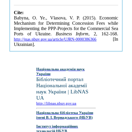
Cite:
Babyna, O. Ye., Vlasova, V. P. (2015). Economic
Mechanism for Determining Concession Fees while
Implementing the PPP-Projects for the Commercial Sea
Ports of Ukraine.
Business Inform
, 2, 162-168.
[In
http://jnas.nbuv.gov.ua/article/UJRN-0000386366
Ukrainian].
Національна академія наук
України
Бібліотечний портал
Національної академії
наук України | LibNAS
UA
http://libnas.nbuv.gov.ua
Національна бібліотека України
імені В. І. Вернадського (НБУВ)
Інститут інформаційних
технологій НБУВ