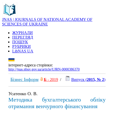
JNAS | JOURNALS OF NATIONAL ACADEMY OF
SCIENCES OF UKRAINE
ЖУРНАЛИ
ПЕРЕГЛЯД
ПОШУК
РУБРИКИ
LibNAS UA
інтернет-адреса сторінки:
http://jnas.nbuv.gov.ua/article/UJRN-0000386370
Бізнес Інформ
Б
- 2019
/
Випуск (
2015, № 2
)
Усатенко О. В.
Методика бухгалтерського обліку
отримання венчурного фінансування