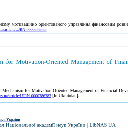
ізму мотиваційно орієнтованого управління фінансовим розви
v.ua/article/UJRN-0000386383
m for Motivation-Oriented Management of Finan
 of Mechanism for Motivation-Oriented Management of Financial Deve
[In Ukrainian].
.gov.ua/article/UJRN-0000386383
аук України
ал Національної академії наук України | LibNAS UA