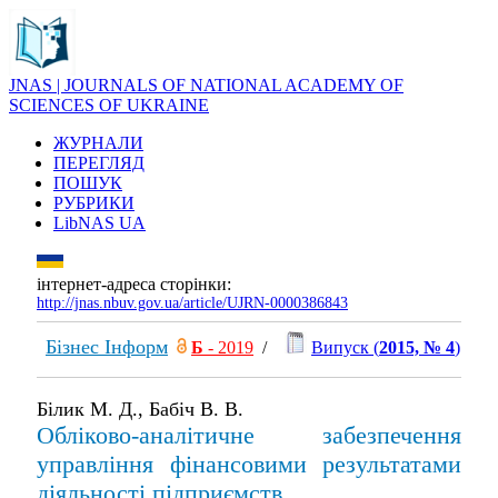
JNAS | JOURNALS OF NATIONAL ACADEMY OF
SCIENCES OF UKRAINE
ЖУРНАЛИ
ПЕРЕГЛЯД
ПОШУК
РУБРИКИ
LibNAS UA
інтернет-адреса сторінки:
http://jnas.nbuv.gov.ua/article/UJRN-0000386843
Бізнес Інформ
Б
- 2019
/
Випуск (
2015, № 4
)
Білик М. Д., Бабіч В. В.
Обліково-аналітичне забезпечення
управління фінансовими результатами
діяльності підприємств