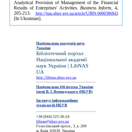
Analytical Provision of Management of the Financial
Results of Enterprises' Activities.
Business Inform
, 4,
205-213.
http://jnas.nbuv.gov.ua/article/UJRN-0000386843
[In Ukrainian].
Національна академія наук
України
Бібліотечний портал
Національної академії
наук України | LibNAS
UA
http://libnas.nbuv.gov.ua
Національна бібліотека України
імені В. І. Вернадського (НБУВ)
Інститут інформаційних
технологій НБУВ
+38 (044) 525-36-24
libnas@nbuv.gov.ua
Голосіївський просп., 3, к. 209
м. Київ, 03039, Україна