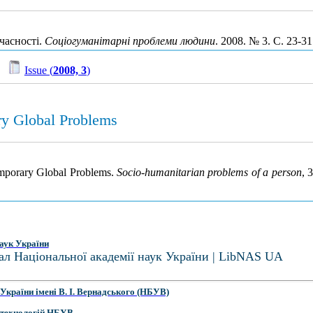
часності.
Соціогуманітарні проблеми людини
. 2008. № 3. С. 23-3
/
Issue (
2008, 3
)
ry Global Problems
emporary Global Problems.
Socio-humanitarian problems of a person
, 
аук України
ал Національної академії наук України | LibNAS UA
України імені В. І. Вернадського (НБУВ)
 технологій НБУВ