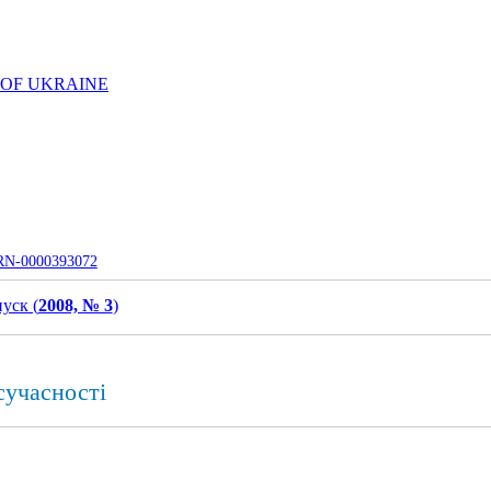
 OF UKRAINE
UJRN-0000393072
уск (
2008, № 3
)
сучасності