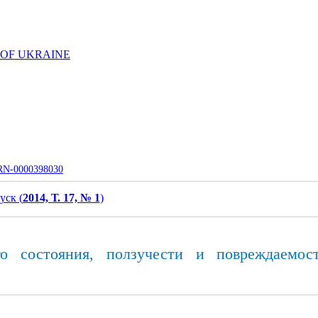
 OF UKRAINE
UJRN-0000398030
уск (
2014, Т. 17, № 1
)
ого состояния, ползучести и повреждаемо