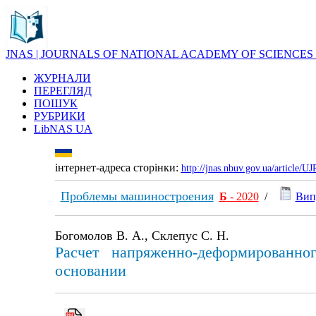
JNAS | JOURNALS OF NATIONAL ACADEMY OF SCIENCES
ЖУРНАЛИ
ПЕРЕГЛЯД
ПОШУК
РУБРИКИ
LibNAS UA
інтернет-адреса сторінки:
http://jnas.nbuv.gov.ua/article/
Проблемы машиностроения
Б
- 2020
/
Вип
Богомолов В. А., Склепус С. Н.
Расчет напряженно-деформированн
основании