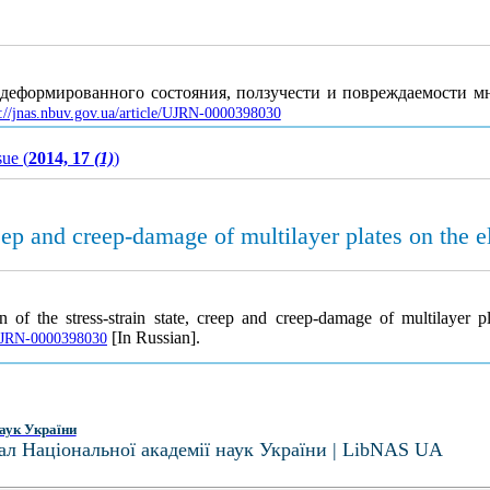
о-деформированного состояния, ползучести и повреждаемости 
p://jnas.nbuv.gov.ua/article/UJRN-0000398030
sue (
2014, 17
(1)
)
creep and creep-damage of multilayer plates on the e
of the stress-strain state, creep and creep-damage of multilayer pl
[In Russian].
e/UJRN-0000398030
аук України
ал Національної академії наук України | LibNAS UA