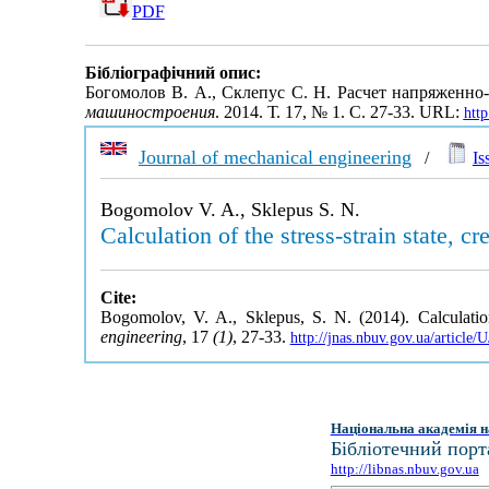
PDF
Бібліографічний опис:
Богомолов В. А., Склепус С. Н. Расчет напряженн
машиностроения
. 2014. Т. 17, № 1. С. 27-33. URL:
htt
Journal of mechanical engineering
/
Is
Bogomolov V. A., Sklepus S. N.
Calculation of the stress-strain state, 
Cite:
Bogomolov, V. A., Sklepus, S. N. (2014). Calculation 
engineering
, 17
(1)
, 27-33.
http://jnas.nbuv.gov.ua/articl
Національна академія н
Бібліотечний порт
http://libnas.nbuv.gov.ua