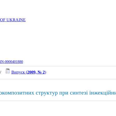
 OF UKRAINE
UJRN-0000401880
/
Випуск (
2009, № 2
)
окомпозитних структур при синтезі інжекційн