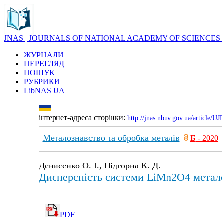
JNAS | JOURNALS OF NATIONAL ACADEMY OF SCIENCES
ЖУРНАЛИ
ПЕРЕГЛЯД
ПОШУК
РУБРИКИ
LibNAS UA
інтернет-адреса сторінки:
http://jnas.nbuv.gov.ua/article/
Металознавство та обробка металів
Б
- 2020
Денисенко О. І., Підгорна К. Д.
Дисперсність системи LiMn2O4 метал
PDF