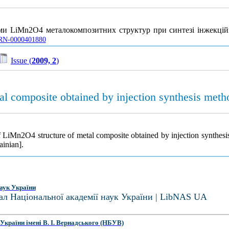
теми LiMn2O4 металокомпозитних структур при синтезі інжекц
/UJRN-0000401880
Issue (
2009, 2
)
al composite obtained by injection synthesis meth
f LiMn2O4 structure of metal composite obtained by injection synthes
ainian].
аук України
ал Національної академії наук України | LibNAS UA
України імені В. І. Вернадського (НБУВ)