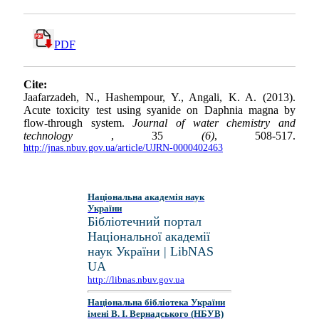
PDF
Cite:
Jaafarzadeh, N., Hashempour, Y., Angali, K. A. (2013).
Acute toxicity test using syanide on Daphnia magna by
flow-through system.
Journal of water chemistry and
technology
, 35
(6)
, 508-517.
http://jnas.nbuv.gov.ua/article/UJRN-0000402463
Національна академія наук
України
Бібліотечний портал
Національної академії
наук України | LibNAS
UA
http://libnas.nbuv.gov.ua
Національна бібліотека України
імені В. І. Вернадського (НБУВ)