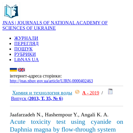
JNAS | JOURNALS OF NATIONAL ACADEMY OF
SCIENCES OF UKRAINE
ЖУРНАЛИ
ПЕРЕГЛЯД
ПОШУК
РУБРИКИ
LibNAS UA
інтернет-адреса сторінки:
http://jnas.nbuv.gov.ua/article/UJRN-0000402463
Химия и технология воды
А
- 2019
/
Випуск (
2013, Т. 35, № 6
)
Jaafarzadeh N., Hashempour Y., Angali K. A.
Acute toxicity test using сyanide on
Daphnia magna by flow-through system