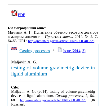
PDF
Бібліографічний опис:
Малявин А. Г. Испытание объемно-весового дозатора
в жидком алюминии.
Процессы литья
. 2014. № 2. С.
64-68. URL:
http://jnas.nbuv.gov.ua/article/UJRN-0000403228
Casting processes
/
Issue (
2014, 2
)
Maljavin A. G.
testing of volume-gravimetrig device in
liguid aluminium
Cite:
Maljavin, A. G. (2014). testing of volume-gravimetrig
device in liguid aluminium.
Casting processes
, 2, 64-
68.
[In
http://jnas.nbuv.gov.ua/article/UJRN-0000403228
Russian].