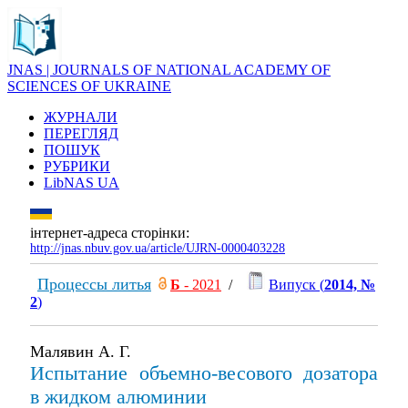
JNAS | JOURNALS OF NATIONAL ACADEMY OF
SCIENCES OF UKRAINE
ЖУРНАЛИ
ПЕРЕГЛЯД
ПОШУК
РУБРИКИ
LibNAS UA
інтернет-адреса сторінки:
http://jnas.nbuv.gov.ua/article/UJRN-0000403228
Процессы литья
Б
- 2021
/
Випуск (
2014, №
2
)
Малявин А. Г.
Испытание объемно-весового дозатора
в жидком алюминии