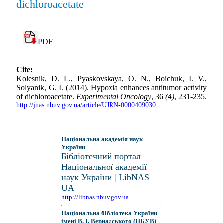
dichloroacetate
PDF
Cite:
Kolesnik, D. L., Pyaskovskaya, O. N., Boichuk, I. V.,
Solyanik, G. I. (2014). Hypoxia enhances antitumor activity
of dichloroacetate.
Experimental Oncology
, 36
(4)
, 231-235.
http://jnas.nbuv.gov.ua/article/UJRN-0000409030
Національна академія наук
України
Бібліотечний портал
Національної академії
наук України | LibNAS
UA
http://libnas.nbuv.gov.ua
Національна бібліотека України
імені В. І. Вернадського (НБУВ)