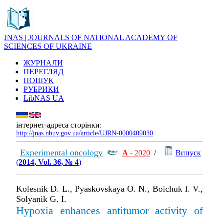
JNAS | JOURNALS OF NATIONAL ACADEMY OF
SCIENCES OF UKRAINE
ЖУРНАЛИ
ПЕРЕГЛЯД
ПОШУК
РУБРИКИ
LibNAS UA
інтернет-адреса сторінки:
http://jnas.nbuv.gov.ua/article/UJRN-0000409030
Experimental oncology
А
- 2020
/
Випуск
(
2014, Vol. 36, № 4
)
Kolesnik D. L., Pyaskovskaya O. N., Boichuk I. V.,
Solyanik G. I.
Hypoxia enhances antitumor activity of