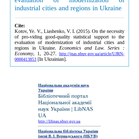
industrial cities and regions in Ukraine
Cite:
Kotov, Ye. V., Liashenko, V. I. (2015). On the necessity
of pro-viding good-quality statistical support to the
evaluation of modernization of industrial cities and
regions in Ukraine.
Economics and Law. Series :
Economy
, 1, 20-27.
http://jnas.nbuv.gov.ua/article/UJRN-
[In Ukrainian].
0000413853
Національна академія наук
України
Бібліотечний портал
Національної академії
наук України | LibNAS
UA
http://libnas.nbuv.gov.ua
Національна бібліотека України
імені В. І. Вернадського (НБУВ)