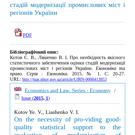
стадій модернізації промислових міст і
регіонів України
PDF
Бібліографічний опис:
Котов Є. В., Ляшенко В. І. Про необхідність якісного
статистичного забезпечення оцінки стадій модернізації
промислових міст і регіонів України.
Економіка та
право. Серія : Економіка
. 2015. № 1. С. 20-27.
URL:
http://jnas.nbuv.gov.ua/article/UJRN-0000413853
Economics and Law. Series : Economy
/
Issue (
2015, 1
)
Kotov Ye. V., Liashenko V. I.
On the necessity of pro-viding good-
quality statistical support to the
evaluation of modernization of