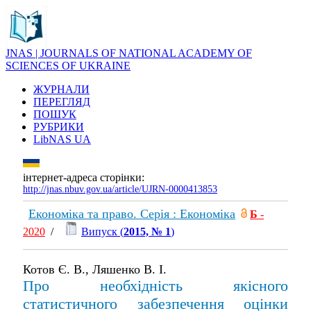
JNAS | JOURNALS OF NATIONAL ACADEMY OF
SCIENCES OF UKRAINE
ЖУРНАЛИ
ПЕРЕГЛЯД
ПОШУК
РУБРИКИ
LibNAS UA
інтернет-адреса сторінки:
http://jnas.nbuv.gov.ua/article/UJRN-0000413853
Економіка та право. Серія : Економіка
Б
-
2020
/
Випуск (
2015, № 1
)
Котов Є. В., Ляшенко В. І.
Про необхідність якісного
статистичного забезпечення оцінки