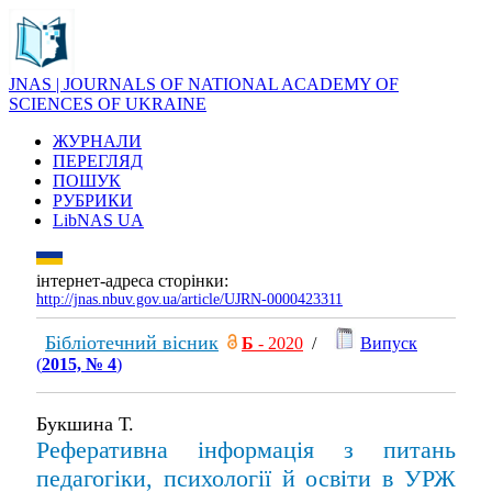
JNAS | JOURNALS OF NATIONAL ACADEMY OF
SCIENCES OF UKRAINE
ЖУРНАЛИ
ПЕРЕГЛЯД
ПОШУК
РУБРИКИ
LibNAS UA
інтернет-адреса сторінки:
http://jnas.nbuv.gov.ua/article/UJRN-0000423311
Бібліотечний вісник
Б
- 2020
/
Випуск
(
2015, № 4
)
Букшина Т.
Реферативна інформація з питань
педагогіки, психології й освіти в УРЖ