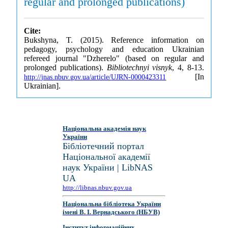
regular and prolonged publications)
Cite:
Bukshyna, T. (2015). Reference information on
pedagogy, psychology and education Ukrainian
refereed journal "Dzherelo" (based on regular and
prolonged publications).
Bibliotechnyi visnyk
, 4, 8-13.
[In
http://jnas.nbuv.gov.ua/article/UJRN-0000423311
Ukrainian].
Національна академія наук
України
Бібліотечний портал
Національної академії
наук України | LibNAS
UA
http://libnas.nbuv.gov.ua
Національна бібліотека України
імені В. І. Вернадського (НБУВ)
Інститут інформаційних