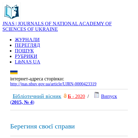
JNAS | JOURNALS OF NATIONAL ACADEMY OF
SCIENCES OF UKRAINE
ЖУРНАЛИ
ПЕРЕГЛЯД
ПОШУК
РУБРИКИ
LibNAS UA
інтернет-адреса сторінки:
http://jnas.nbuv.gov.ua/article/UJRN-0000423319
Бібліотечний вісник
Б
- 2020
/
Випуск
(
2015, № 4
)
Берегиня своєї справи