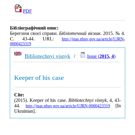
PDF
Бібліографічний опис:
Берегиня своєї справи.
Бібліотечний вісник
. 2015. № 4.
С. 43-44. URL:
http://jnas.nbuv.gov.ua/article/UJRN-
0000423319
Bibliotechnyi visnyk
/
Issue (
2015, 4
)
Keeper of his case
Cite:
(2015). Keeper of his case.
Bibliotechnyi visnyk
, 4, 43-
44.
[In
http://jnas.nbuv.gov.ua/article/UJRN-0000423319
Ukrainian].