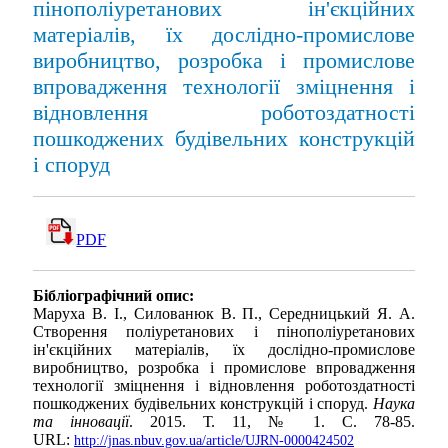
пінополіуретанових ін'єкційних
матеріалів, їх дослідно-промислове
виробництво, розробка і промислове
впровадження технології зміцнення і
відновлення роботоздатності
пошкоджених будівельних конструкцій
і споруд
PDF
Бібліографічний опис:
Маруха В. І., Силованюк В. П., Середницький Я. А.
Створення поліуретанових і пінополіуретанових
ін'єкційних матеріалів, їх дослідно-промислове
виробництво, розробка і промислове впровадження
технології зміцнення і відновлення роботоздатності
пошкоджених будівельних конструкцій і споруд.
Наука
та інновації
. 2015. Т. 11, № 1. С. 78-85.
URL:
http://jnas.nbuv.gov.ua/article/UJRN-0000424502