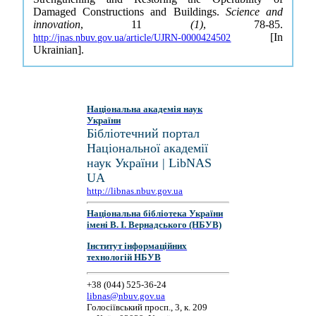
Damaged Constructions and Buildings.
Science and
innovation
, 11
(1)
, 78-85.
[In
http://jnas.nbuv.gov.ua/article/UJRN-0000424502
Ukrainian].
Національна академія наук
України
Бібліотечний портал
Національної академії
наук України | LibNAS
UA
http://libnas.nbuv.gov.ua
Національна бібліотека України
імені В. І. Вернадського (НБУВ)
Інститут інформаційних
технологій НБУВ
+38 (044) 525-36-24
libnas@nbuv.gov.ua
Голосіївський просп., 3, к. 209