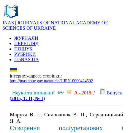
JNAS | JOURNALS OF NATIONAL ACADEMY OF
SCIENCES OF UKRAINE
ЖУРНАЛИ
ПЕРЕГЛЯД
ПОШУК
РУБРИКИ
LibNAS UA
інтернет-адреса сторінки:
http://jnas.nbuv.gov.ua/article/UJRN-0000424502
Наука та інновації
А
- 2018
/
Випуск
(
2015, Т. 11, № 1
)
Маруха В. І., Силованюк В. П., Середницький
Я. А.
Створення поліуретанових і