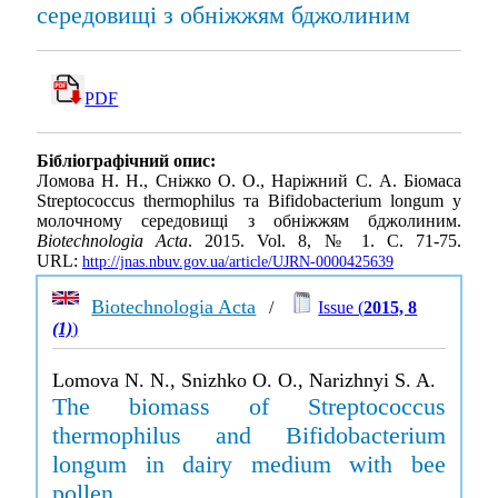
середовищі з обніжжям бджолиним
PDF
Бібліографічний опис:
Ломова Н. Н., Сніжко О. О., Наріжний С. А. Біомаса
Streptococcus thermophilus та Bifidobacterium longum у
молочному середовищі з обніжжям бджолиним.
Biotechnologia Acta
. 2015. Vol. 8, № 1. С. 71-75.
URL:
http://jnas.nbuv.gov.ua/article/UJRN-0000425639
Biotechnologia Acta
/
Issue (
2015, 8
(1)
)
Lomova N. N., Snizhko O. O., Narizhnyi S. A.
The biomass of Streptococcus
thermophilus and Bifidobacterium
longum in dairy medium with bee
pollen