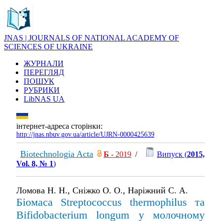
JNAS | JOURNALS OF NATIONAL ACADEMY OF
SCIENCES OF UKRAINE
ЖУРНАЛИ
ПЕРЕГЛЯД
ПОШУК
РУБРИКИ
LibNAS UA
інтернет-адреса сторінки:
http://jnas.nbuv.gov.ua/article/UJRN-0000425639
Biotechnologia Acta
Б
- 2019
/
Випуск (
2015,
Vol. 8, № 1
)
Ломова Н. Н., Сніжко О. О., Наріжний С. А.
Біомаса Streptococcus thermophilus та
Bifidobacterium longum у молочному