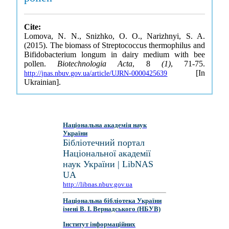
Cite:
Lomova, N. N., Snizhko, O. O., Narizhnyi, S. A.
(2015). The biomass of Streptococcus thermophilus and
Bifidobacterium longum in dairy medium with bee
pollen.
Biotechnologia Acta
, 8
(1)
, 71-75.
[In
http://jnas.nbuv.gov.ua/article/UJRN-0000425639
Ukrainian].
Національна академія наук
України
Бібліотечний портал
Національної академії
наук України | LibNAS
UA
http://libnas.nbuv.gov.ua
Національна бібліотека України
імені В. І. Вернадського (НБУВ)
Інститут інформаційних