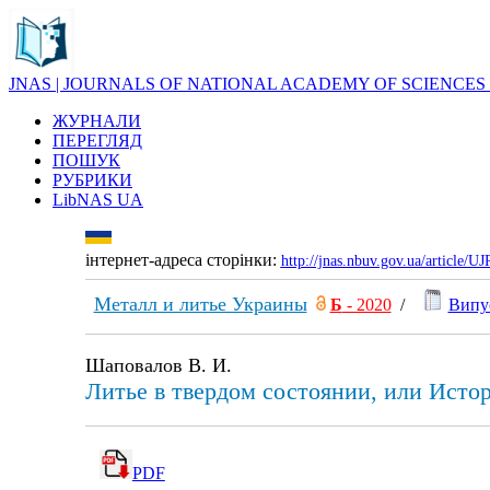
JNAS | JOURNALS OF NATIONAL ACADEMY OF SCIENCES
ЖУРНАЛИ
ПЕРЕГЛЯД
ПОШУК
РУБРИКИ
LibNAS UA
інтернет-адреса сторінки:
http://jnas.nbuv.gov.ua/article/
Металл и литье Украины
Б
- 2020
/
Випус
Шаповалов В. И.
Литье в твердом состоянии, или Исто
PDF