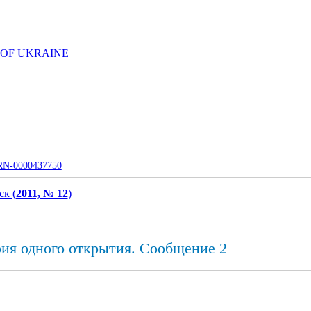
 OF UKRAINE
UJRN-0000437750
к (
2011, № 12
)
рия одного открытия. Сообщение 2