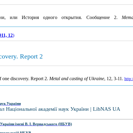
ии, или История одного открытия. Сообщение 2.
Мета
011, 12
)
scovery. Report 2
of one discovery. Report 2.
Metal and casting of Ukraine
, 12, 3-11.
http
аук України
ал Національної академії наук України | LibNAS UA
України імені В. І. Вернадського (НБУВ)
 технологій НБУВ