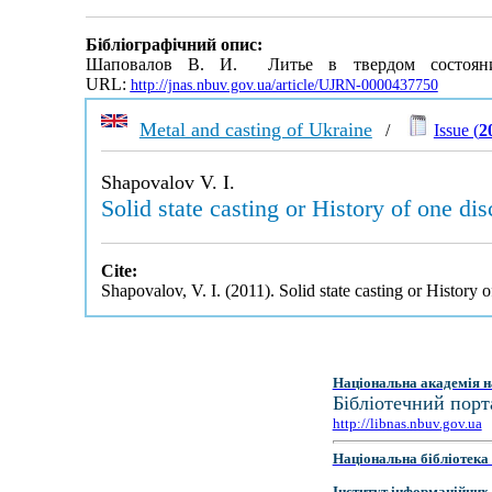
Бібліографічний опис:
Шаповалов В. И. Литье в твердом состоян
URL:
http://jnas.nbuv.gov.ua/article/UJRN-0000437750
Metal and casting of Ukraine
/
Issue (
2
Shapovalov V. I.
Solid state casting or History of one di
Cite:
Shapovalov, V. I. (2011). Solid state casting or History 
Національна академія н
Бібліотечний порт
http://libnas.nbuv.gov.ua
Національна бібліотека 
Інститут інформаційних