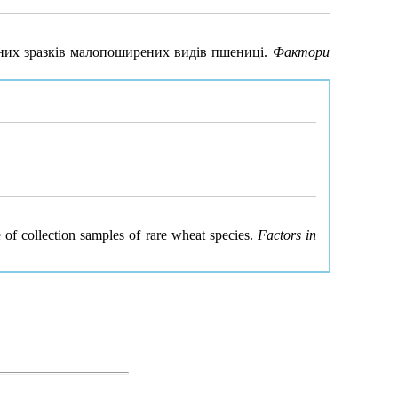
ійних зразків малопоширених видів пшениці.
Фактори
 of collection samples of rare wheat species.
Factors in