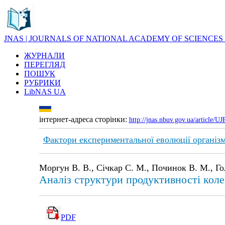
JNAS | JOURNALS OF NATIONAL ACADEMY OF SCIENCES
ЖУРНАЛИ
ПЕРЕГЛЯД
ПОШУК
РУБРИКИ
LibNAS UA
інтернет-адреса сторінки:
http://jnas.nbuv.gov.ua/article/
Фактори експериментальної еволюції організм
Моргун В. В., Січкар С. М., Починок В. М., Гол
Аналіз структури продуктивності кол
PDF