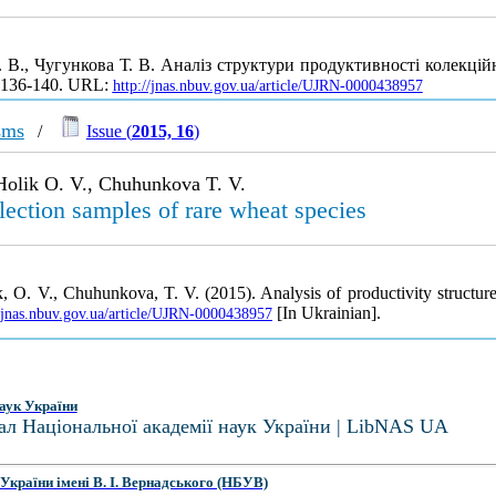
. В., Чугункова Т. В. Аналіз структури продуктивності колекц
С. 136-140. URL:
http://jnas.nbuv.gov.ua/article/UJRN-0000438957
sms
/
Issue (
2015, 16
)
Holik O. V., Chuhunkova T. V.
llection samples of rare wheat species
 O. V., Chuhunkova, T. V. (2015). Analysis of productivity structure
[In Ukrainian].
//jnas.nbuv.gov.ua/article/UJRN-0000438957
аук України
ал Національної академії наук України | LibNAS UA
України імені В. І. Вернадського (НБУВ)