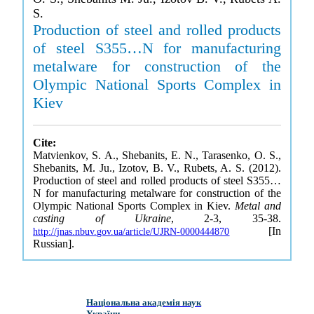
S.
Production of steel and rolled products
of steel S355…N for manufacturing
metalware for construction of the
Olympic National Sports Complex in
Kiev
Cite:
Matvienkov, S. A., Shebanits, E. N., Tarasenko, O. S.,
Shebanits, M. Ju., Izotov, B. V., Rubets, A. S. (2012).
Production of steel and rolled products of steel S355…
N for manufacturing metalware for construction of the
Olympic National Sports Complex in Kiev.
Metal and
casting of Ukraine
, 2-3, 35-38.
[In
http://jnas.nbuv.gov.ua/article/UJRN-0000444870
Russian].
Національна академія наук
України