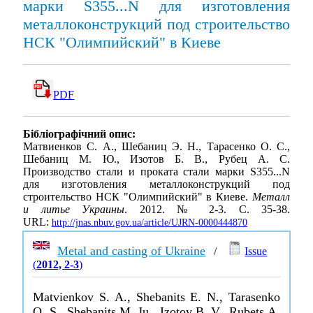
марки S355...N для изготовления
металлоконструкций под строительство
НСК "Олимпийский" в Киеве
PDF
Бібліографічний опис:
Матвиенков С. А., Шебаниц Э. Н., Тарасенко О. С.,
Шебаниц М. Ю., Изотов Б. В., Рубец А. С.
Производство стали и проката стали марки S355...N
для изготовления металлоконструкций под
строительство НСК "Олимпийский" в Киеве.
Металл
и литье Украины
. 2012. № 2-3. С. 35-38.
URL:
http://jnas.nbuv.gov.ua/article/UJRN-0000444870
Metal and casting of Ukraine
/
Issue
(
2012, 2-3
)
Matvienkov S. A., Shebanits E. N., Tarasenko
O. S., Shebanits M. Ju., Izotov B. V., Rubets A.