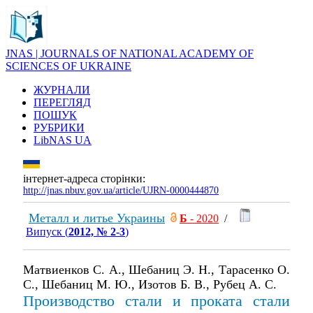
JNAS | JOURNALS OF NATIONAL ACADEMY OF
SCIENCES OF UKRAINE
ЖУРНАЛИ
ПЕРЕГЛЯД
ПОШУК
РУБРИКИ
LibNAS UA
інтернет-адреса сторінки:
http://jnas.nbuv.gov.ua/article/UJRN-0000444870
Металл и литье Украины
Б
- 2020
/
Випуск (
2012, № 2-3
)
Матвиенков С. А., Шебаниц Э. Н., Тарасенко О.
С., Шебаниц М. Ю., Изотов Б. В., Рубец А. С.
Производство стали и проката стали