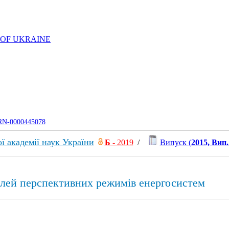
 OF UKRAINE
UJRN-0000445078
ї академії наук України
Б
- 2019
/
Випуск (
2015, Вип.
лей перспективних режимів енергосистем