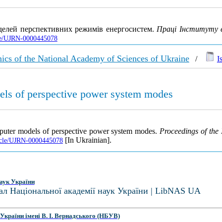
делей перспективних режимів енергосистем.
Праці Інституту е
icle/UJRN-0000445078
amics of the National Academy of Sciences of Ukraine
/
I
els of perspective power system modes
mputer models of perspective power system modes.
Proceedings of the 
[In Ukrainian].
rticle/UJRN-0000445078
аук України
ал Національної академії наук України | LibNAS UA
України імені В. І. Вернадського (НБУВ)