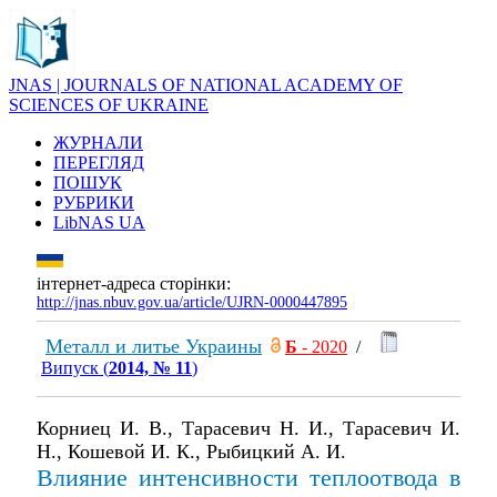
JNAS | JOURNALS OF NATIONAL ACADEMY OF
SCIENCES OF UKRAINE
ЖУРНАЛИ
ПЕРЕГЛЯД
ПОШУК
РУБРИКИ
LibNAS UA
інтернет-адреса сторінки:
http://jnas.nbuv.gov.ua/article/UJRN-0000447895
Металл и литье Украины
Б
- 2020
/
Випуск (
2014, № 11
)
Корниец И. В., Тарасевич Н. И., Тарасевич И.
Н., Кошевой И. К., Рыбицкий А. И.
Влияние интенсивности теплоотвода в