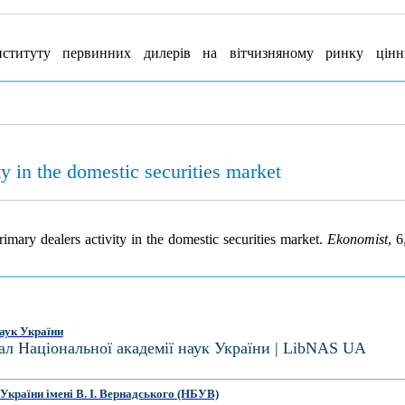
нституту первинних дилерів на вітчизняному ринку цін
ty in the domestic securities market
imary dealers activity in the domestic securities market.
Ekonomist
, 
аук України
ал Національної академії наук України | LibNAS UA
України імені В. І. Вернадського (НБУВ)