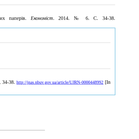
них паперів.
Економіст
. 2014. № 6. С. 34-38.
6, 34-38.
[In
http://jnas.nbuv.gov.ua/article/UJRN-0000448992