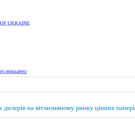
 OF UKRAINE
UJRN-0000448992
х дилерів на вітчизняному ринку цінних папері