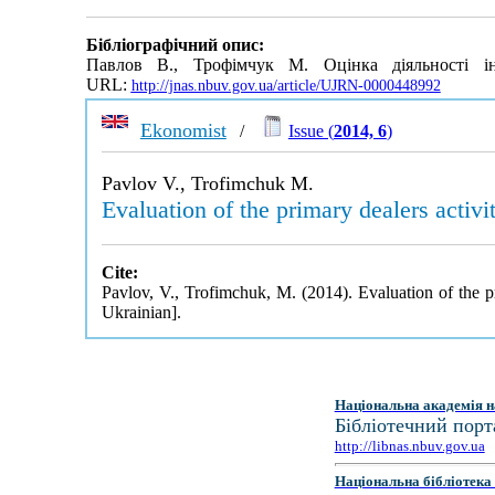
Бібліографічний опис:
Павлов В., Трофімчук М. Оцінка діяльності і
URL:
http://jnas.nbuv.gov.ua/article/UJRN-0000448992
Ekonomist
/
Issue (
2014, 6
)
Pavlov V., Trofimchuk M.
Evaluation of the primary dealers activi
Cite:
Pavlov, V., Trofimchuk, M. (2014). Evaluation of the pr
Ukrainian].
Національна академія н
Бібліотечний порт
http://libnas.nbuv.gov.ua
Національна бібліотека 