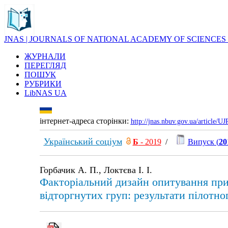
JNAS | JOURNALS OF NATIONAL ACADEMY OF SCIENCES
ЖУРНАЛИ
ПЕРЕГЛЯД
ПОШУК
РУБРИКИ
LibNAS UA
інтернет-адреса сторінки:
http://jnas.nbuv.gov.ua/article/
Український соціум
Б
- 2019
/
Випуск (
20
Горбачик А. П., Локтєва І. І.
Факторіальний дизайн опитування при 
відторгнутих груп: результати пілотно