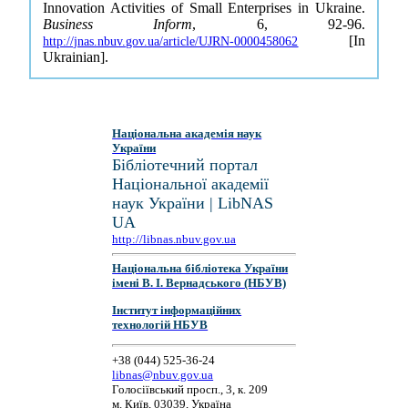
Innovation Activities of Small Enterprises in Ukraine.
Business Inform
, 6, 92-96.
[In
http://jnas.nbuv.gov.ua/article/UJRN-0000458062
Ukrainian].
Національна академія наук
України
Бібліотечний портал
Національної академії
наук України | LibNAS
UA
http://libnas.nbuv.gov.ua
Національна бібліотека України
імені В. І. Вернадського (НБУВ)
Інститут інформаційних
технологій НБУВ
+38 (044) 525-36-24
libnas@nbuv.gov.ua
Голосіївський просп., 3, к. 209
м. Київ, 03039, Україна