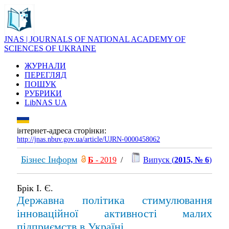
JNAS | JOURNALS OF NATIONAL ACADEMY OF
SCIENCES OF UKRAINE
ЖУРНАЛИ
ПЕРЕГЛЯД
ПОШУК
РУБРИКИ
LibNAS UA
інтернет-адреса сторінки:
http://jnas.nbuv.gov.ua/article/UJRN-0000458062
Бізнес Інформ
Б
- 2019
/
Випуск (
2015, № 6
)
Брік І. Є.
Державна політика стимулювання
інноваційної активності малих
підприємств в Україні