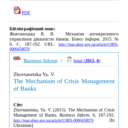
PDF
Бібліографічний опис:
Жовтанецька Я. В. Механізм антикризового
управління діяльністю банків.
Бізнес Інформ
. 2015. №
6. С. 187-192. URL:
http://jnas.nbuv.gov.ua/article/UJRN-
0000458079
Business Inform
/
Issue (
2015, 6
)
Zhovtanetska Ya. V.
The Mechanism of Crisis Management
of Banks
Cite:
Zhovtanetska, Ya. V. (2015). The Mechanism of Crisis
Management of Banks.
Business Inform
, 6, 187-192.
[In
http://jnas.nbuv.gov.ua/article/UJRN-0000458079
Ukrainian].