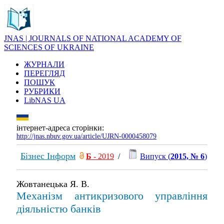
JNAS | JOURNALS OF NATIONAL ACADEMY OF
SCIENCES OF UKRAINE
ЖУРНАЛИ
ПЕРЕГЛЯД
ПОШУК
РУБРИКИ
LibNAS UA
інтернет-адреса сторінки:
http://jnas.nbuv.gov.ua/article/UJRN-0000458079
Бізнес Інформ
Б
- 2019
/
Випуск (
2015, № 6
)
Жовтанецька Я. В.
Механізм антикризового управління
діяльністю банків