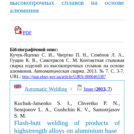
высокопрочных сплавов на основе
алюминия
PDF
Бібліографічний опис:
Кучук-Яценко С. И., Чвертко П. Н., Семёнов Л. А.,
Гущин К. В., Самотрясов С. М. Контактная стыковая
сварка изделий из высокопрочных сплавов на основе
алюминия.
Автоматическая сварка
. 2013. № 7. С. 3-7.
URL:
http://jnas.nbuv.gov.ua/article/UJRN-0000463387
Automatic Welding
/
Issue (
2013, 7
)
Kuchuk-Jatsenko S. I., Chvertko P. N.,
Semjonov L. A., Gushchin K. V., Samotrjasov
S. M.
Flash-butt welding of products of
highstrength alloys on aluminium base