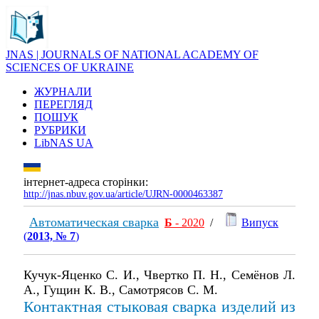
JNAS | JOURNALS OF NATIONAL ACADEMY OF
SCIENCES OF UKRAINE
ЖУРНАЛИ
ПЕРЕГЛЯД
ПОШУК
РУБРИКИ
LibNAS UA
інтернет-адреса сторінки:
http://jnas.nbuv.gov.ua/article/UJRN-0000463387
Автоматическая сварка
Б
- 2020
/
Випуск
(
2013, № 7
)
Кучук-Яценко С. И., Чвертко П. Н., Семёнов Л.
А., Гущин К. В., Самотрясов С. М.
Контактная стыковая сварка изделий из