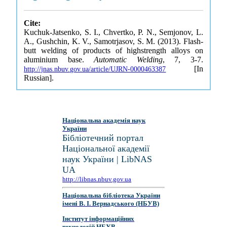
Cite:
Kuchuk-Jatsenko, S. I., Chvertko, P. N., Semjonov, L.
A., Gushchin, K. V., Samotrjasov, S. M. (2013). Flash-
butt welding of products of highstrength alloys on
aluminium base.
Automatic Welding
, 7, 3-7.
[In
http://jnas.nbuv.gov.ua/article/UJRN-0000463387
Russian].
Національна академія наук
України
Бібліотечний портал
Національної академії
наук України | LibNAS
UA
http://libnas.nbuv.gov.ua
Національна бібліотека України
імені В. І. Вернадського (НБУВ)
Інститут інформаційних
технологій НБУВ