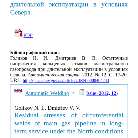
длительной эксплуатации в условиях
Севера
PDF
Бібліографічний опис:
Голиков Н. И., Дмитриев В. В. Остаточные
напряжения кольцевых стыков магистрального
газопровода при длительной эксплуатации в условиях
Севера.
Автоматическая сварка
. 2012. № 12. С. 17-20.
URL:
http://jnas.nbuv.gov.ua/article/UJRN-0000464243
Automatic Welding
/
Issue (
2012, 12
)
Golikov N. I., Dmitriev V. V.
Residual stresses of circumferential
welds of main gas pipeline in long-
term service under the North conditions