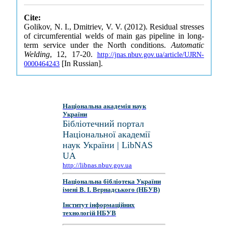
Cite:
Golikov, N. I., Dmitriev, V. V. (2012). Residual stresses
of circumferential welds of main gas pipeline in long-
term service under the North conditions.
Automatic
Welding
, 12, 17-20.
http://jnas.nbuv.gov.ua/article/UJRN-
[In Russian].
0000464243
Національна академія наук
України
Бібліотечний портал
Національної академії
наук України | LibNAS
UA
http://libnas.nbuv.gov.ua
Національна бібліотека України
імені В. І. Вернадського (НБУВ)
Інститут інформаційних
технологій НБУВ