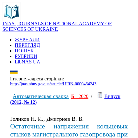
JNAS | JOURNALS OF NATIONAL ACADEMY OF
SCIENCES OF UKRAINE
ЖУРНАЛИ
ПЕРЕГЛЯД
ПОШУК
РУБРИКИ
LibNAS UA
інтернет-адреса сторінки:
http://jnas.nbuv.gov.ua/article/UJRN-0000464243
Автоматическая сварка
Б
- 2020
/
Випуск
(
2012, № 12
)
Голиков Н. И., Дмитриев В. В.
Остаточные напряжения кольцевых
стыков магистрального газопровода при