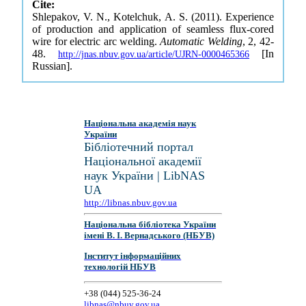
Cite:
Shlepakov, V. N., Kotelchuk, A. S. (2011). Experience
of production and application of seamless flux-cored
wire for electric arc welding.
Automatic Welding
, 2, 42-
48.
[In
http://jnas.nbuv.gov.ua/article/UJRN-0000465366
Russian].
Національна академія наук
України
Бібліотечний портал
Національної академії
наук України | LibNAS
UA
http://libnas.nbuv.gov.ua
Національна бібліотека України
імені В. І. Вернадського (НБУВ)
Інститут інформаційних
технологій НБУВ
+38 (044) 525-36-24
libnas@nbuv.gov.ua