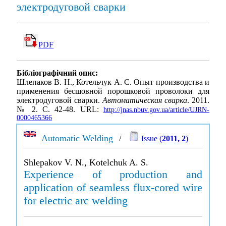
электродуговой сварки
PDF
Бібліографічний опис:
Шлепаков В. Н., Котельчук А. С. Опыт производства и
применения бесшовной порошковой проволоки для
электродуговой сварки.
Автоматическая сварка
. 2011.
№ 2. С. 42-48. URL:
http://jnas.nbuv.gov.ua/article/UJRN-
0000465366
Automatic Welding
/
Issue (
2011, 2
)
Shlepakov V. N., Kotelchuk A. S.
Experience of production and
application of seamless flux-cored wire
for electric arc welding