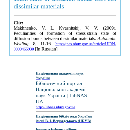
dissimilar materials
Cite:
Makhnenko, V. I., Kvasnitskij, V. V. (2009).
Peculiarities of formation of stress-strain state of
diffusion bonds between dissimilar materials.
Automatic
Welding
, 8, 11-16.
http://jnas.nbuv.gov.ua/article/UJRN-
[In Russian].
0000465930
Національна академія наук
України
Бібліотечний портал
Національної академії
наук України | LibNAS
UA
http://libnas.nbuv.gov.ua
Національна бібліотека України
імені В. І. Вернадського (НБУВ)
Інститут інформаційних