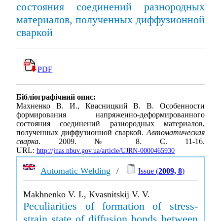
состояния соединений разнородных
материалов, полученных диффузионной
сваркой
PDF
Бібліографічний опис:
Махненко В. И., Квасницкий В. В. Особенности
формирования напряженно-деформированного
состояния соединений разнородных материалов,
полученных диффузионной сваркой.
Автоматическая
сварка
. 2009. № 8. С. 11-16.
URL:
http://jnas.nbuv.gov.ua/article/UJRN-0000465930
Automatic Welding
/
Issue (
2009, 8
)
Makhnenko V. I., Kvasnitskij V. V.
Peculiarities of formation of stress-
strain state of diffusion bonds between